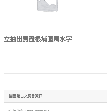
立抽出賣盡根埔園風水字
圖書館古文契書資訊