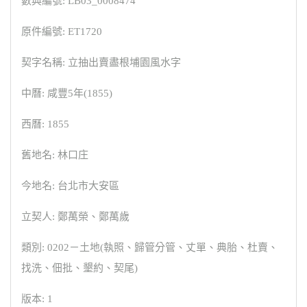
數典編號: LB03_0008474
原件編號: ET1720
契字名稱: 立抽出賣盡根埔園風水字
中曆: 咸豐5年(1855)
西曆: 1855
舊地名: 林口庄
今地名: 台北市大安區
立契人: 鄭萬榮、鄭萬歲
類別: 0202－土地(執照、歸管分管、丈單、典胎、杜賣、
找洗、佃批、墾約、契尾)
版本: 1