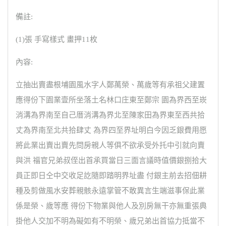
備註:
(1)張 手寫樣式 畫押11枚
內容:
立抽出賣盡根埔園風水字人鄭萬榮、萬歲等有承祖父建置
應得份下園業壹所坐落土名林口庄東至鄭宗 園為界西至崁
消溝為界南至自己厝消溝為界北至陳家田為界東至西共拾
丈為界南至北共拾肆丈 為界四至界址明白今因乏銀費用愿
將此業出賣出賣先問房親人等俱不欲承受外托中引就向賣
與洪 福官兄弟叔侄出首承買當日三面言議時值價銀捌拾大
員正即日仝中交收足訖隨即踏明界址盡 付銀主前去招佃耕
種及剪做風水安葬親骸永遠掌管不敢異言生端滋事保此業
係是榮、歲等應 得份下物業與他人及別房無干亦無重張典
掛他人交加不明為礙如有不明榮、歲兄弟出首協力抵當不