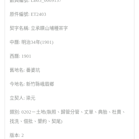
數典編號: LB03_0009157
原件編號: ET2403
契字名稱: 立承贌山埔種茶字
中曆: 明治34年(1901)
西曆: 1901
舊地名: 番婆坑
今地名: 新竹縣峨眉鄉
立契人: 梁元
類別: 0202－土地(執照、歸管分管、丈單、典胎、杜賣、
找洗、佃批、墾約、契尾)
版本: 2