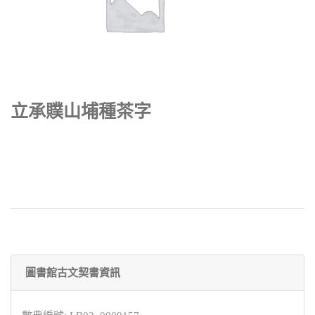
立承贌山埔種茶字
圖書館古文契書資訊