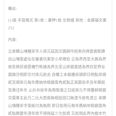
備註:
(1)張 手寫樣式 章1枚；畫押1枚 左款縫 其他：金廣福文書
252
內容:
立承贌山埔種茶字人梁元茲因乏園耕作前來向得姜振乾贌
出山埔壹處址在番婆坑東至小旱壢伯 公為界西至大路為界
南至興莊德雲種竹毗連為界北至山排眉直透為界四至界址
面踏分明即交付梁元前去 自備工本栽種茶頭即日明點茶頭
貳百頭梁元每年應納地租銀壹角貳點正其園自辛丑年贌起
至庚戊年冬 止計共拾年為限限滿之日該梁元不得覆耕將園
交還業主此乃二比允愿兩無相迫恐口無憑今欲有憑立 承贌
山埔種茶字壹紙付為執照 即日批明元每年應納地租銀壹角
貳點務要年清年款不得拖延少欠批照 又批明此界內樹木竹