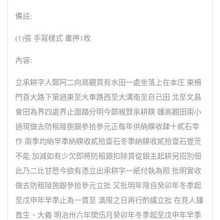
備註:
(1)張 手寫樣式 畫押1枚
內容:
立承耕字人鄭阿二向高觀買有水田一處坐落上在本庄 東柵
門首大路下第過東至大車路西至大溝南至自己田 北至文昌
會田為界四處界止面踏分明今鄭親賢承耕贌 鍾高觀田兩小
過現做去防租陸捌銀參拾參元正每年供納贌收肆十貳石零
作 兩季均納早季納贌收貳拾壹石冬季納贌收貳拾壹石豐荒
不能 加減如有少欠即將防租銀扣除賃從銀主起耕另招別佃
此乃二比甘愿今欲有憑立出承耕字一紙付執為照 批明實收
做去防租陸捌銀參拾參元立批 又批明年限自癸卯年冬季起
至戊申年早季止為一賃至 滿限之日再行酌議立批 在見人鍾
直生、大義 明治卅六年閏伍月癸卯年冬季起至戊申年早季