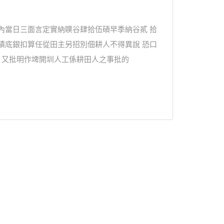
內當日三面言定實納贌谷肆拾伍碩早季納谷貳 拾
磧底銀扣算任從田主另招別佃耕人不得異說 恐口
 又批明作埤開圳人工係耕田人之事批的