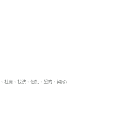
典胎、杜賣、找洗、佃批、墾約、契尾)