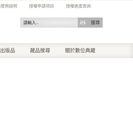
站使用說明
授權申請項目
授權進度查詢
搜尋
出版品
藏品搜尋
關於數位典藏