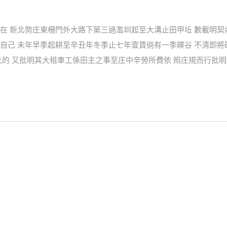
在 新北勢庄東柵門外大路下第三過濫圳起至大溝止田甲坵 數載明契
自己 未年早季起耕至辛丑年冬季止七年壹賃倘有一季贌谷 不清即將
批的 又批明其大租車工係田主之事至庄中辛勞所費依 照庄規而行批明