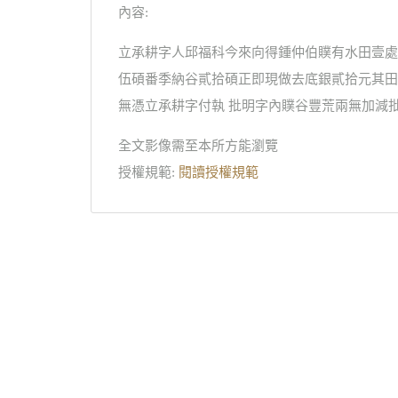
內容:
立承耕字人邱福科今來向得鍾仲伯贌有水田壹處
伍碩番季納谷貳拾碩正即現做去底銀貳拾元其田
無憑立承耕字付執 批明字內贌谷豐荒兩無加減
全文影像需至本所方能瀏覽
授權規範:
閱讀授權規範