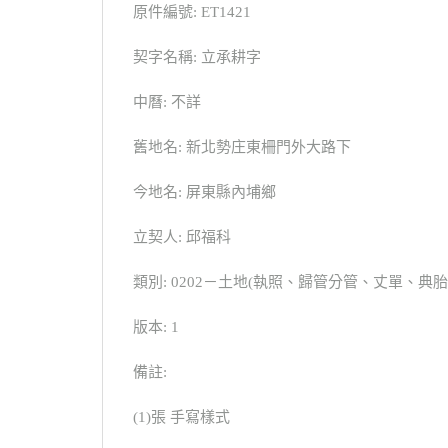
原件編號: ET1421
契字名稱: 立承耕字
中曆: 不詳
舊地名: 新北勢庄東柵門外大路下
今地名: 屏東縣內埔鄉
立契人: 邱福科
類別: 0202－土地(執照、歸管分管、丈單、
版本: 1
備註:
(1)張 手寫樣式