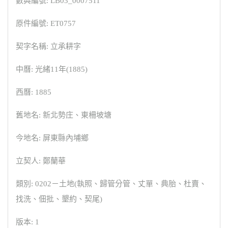
數典編號: LB03_0007511
原件編號: ET0757
契字名稱: 立承耕字
中曆: 光緒11年(1885)
西曆: 1885
舊地名: 新北勢庄、東柵坡塘
今地名: 屏東縣內埔鄉
立契人: 鄭蘭華
類別: 0202－土地(執照、歸管分管、丈單、典胎、杜賣、
找洗、佃批、墾約、契尾)
版本: 1