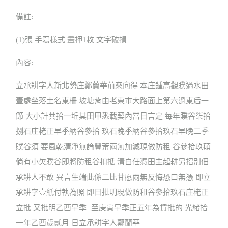
備註:
(1)張 手寫樣式 畫押1枚 文字破損
內容:
立承耕字人新北勢庄鄭蘭華前來向得 本庄鍾高觀贌過水田
壹處坐落土名東柵 坡塘背由老東市大路面上第六過東后一
節 大小計共拾一坵其田甲悉載契內當日言定 每年贌谷柒拾
捌石庄栳正早季納谷參拾 玖石晚季納谷參拾玖石早晚二季
贌谷須 要風乾清凈無論豐荒兩無加減現做防租 谷參拾玖碩
倘有小欠贌谷即將防租谷扣抵 清白任憑田主起耕另招別佃
承耕人不敢 異言生端此係二比甘愿兩無反悔恐口無憑 即立
承耕字壹紙付執為照 即日批明現做防租谷參拾玖石庄栳正
立批 又批明乙酉早季□至庚寅早季正五年為賃批的 光緒拾
一年乙酉歲貳月 日立承耕字人鄭蘭華