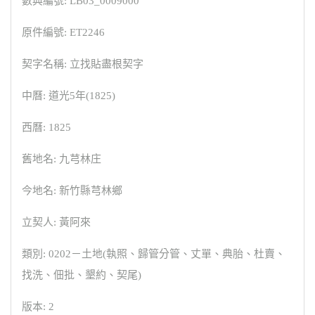
數典編號: LB03_0009000
原件編號: ET2246
契字名稱: 立找貼盡根契字
中曆: 道光5年(1825)
西曆: 1825
舊地名: 九芎林庄
今地名: 新竹縣芎林鄉
立契人: 黃阿來
類別: 0202－土地(執照、歸管分管、丈單、典胎、杜賣、
找洗、佃批、墾約、契尾)
版本: 2