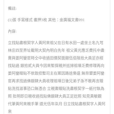
備註:
(1)張 手寫樣式 畫押3枚 其他：金廣福文書091
內容:
立找貼盡根契字人黃阿來祖父在日有水田一處坐土名九芎
林庄四至界址載明大契內明白先年 祖父黃光應乏費托中盡
賣與姜阿鑾官時仝中收過田價契面銀伍佰陸拾大員足亦經
找貼過 銀拾貳大員今因來塹探親并巡掃祖墳乏費修理再向
姜阿鑾贈貼不依致控塹司主在案因路途梟遠 無奈墾姜阿鑾
官再求找過佛銀肆大員收理祖墳日後兄弟子孫不敢再言贈
貼洗找滋事恐口無憑合 立親書贈貼洗盡根契字一紙付執為
照 批明即日親收過找貼佛銀肆大員正足訖照 知見黃敏觀
代筆黃阿來親手筆 道光伍年柒月 日立找貼盡根契字人黃阿
來