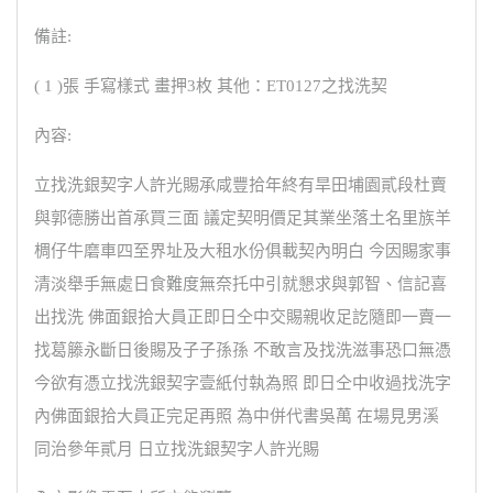
備註:
( 1 )張 手寫樣式 畫押3枚 其他：ET0127之找洗契
內容:
立找洗銀契字人許光賜承咸豐拾年終有旱田埔園貳段杜賣
與郭德勝出首承買三面 議定契明價足其業坐落土名里族羊
椆仔牛磨車四至界址及大租水份俱載契內明白 今因賜家事
清淡舉手無處日食難度無奈托中引就懇求與郭智、信記喜
出找洗 佛面銀拾大員正即日仝中交賜親收足訖隨即一賣一
找葛籐永斷日後賜及子子孫孫 不敢言及找洗滋事恐口無憑
今欲有憑立找洗銀契字壹紙付執為照 即日仝中收過找洗字
內佛面銀拾大員正完足再照 為中併代書吳萬 在場見男溪
同治參年貳月 日立找洗銀契字人許光賜