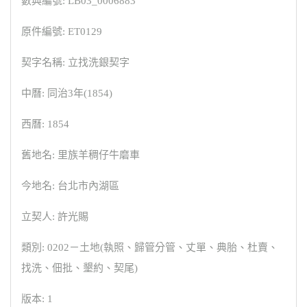
數典編號: LB03_0006883
原件編號: ET0129
契字名稱: 立找洗銀契字
中曆: 同治3年(1854)
西曆: 1854
舊地名: 里族羊稠仔牛磨車
今地名: 台北市內湖區
立契人: 許光賜
類別: 0202－土地(執照、歸管分管、丈單、典胎、杜賣、
找洗、佃批、墾約、契尾)
版本: 1