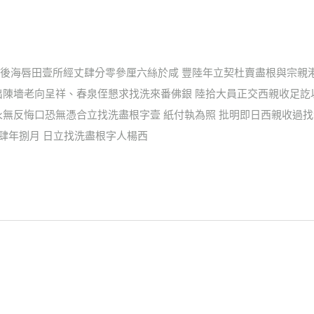
後海唇田壹所經丈肆分零參厘六絲於咸 豐陸年立契杜賣盡根與宗親
出陳墻老向呈祥、春泉侄懇求找洗來番佛銀 陸拾大員正交西親收足
無反悔口恐無憑合立找洗盡根字壹 紙付執為照 批明即日西親收過找
治肆年捌月 日立找洗盡根字人楊西