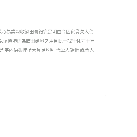
港叔為業親收過田價銀完足明白今因家貧欠人債
訖以還債項併為贌田磧地之用自此一找千休寸土無
洗字內佛銀陸拾大員足訖照 代筆人鍾怡 說合人