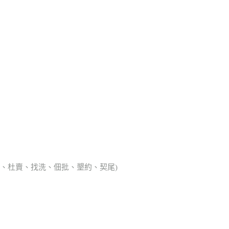
典胎、杜賣、找洗、佃批、墾約、契尾)