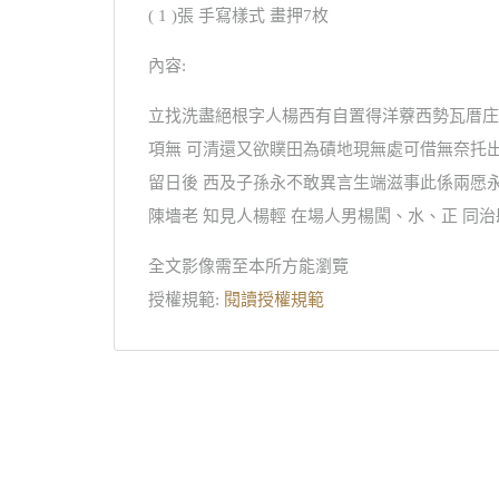
( 1 )張 手寫樣式 畫押7枚
內容:
立找洗盡絕根字人楊西有自置得洋藔西勢瓦厝庄
項無 可清還又欲贌田為磧地現無處可借無奈托
留日後 西及子孫永不敢異言生端滋事此係兩愿永
陳墻老 知見人楊輕 在場人男楊闖、水、正 同
全文影像需至本所方能瀏覽
授權規範:
閱讀授權規範