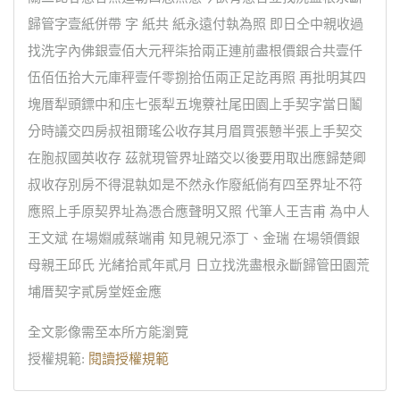
歸管字壹紙併帶 字 紙共 紙永遠付執為照 即日仝中親收過
找洗字內佛銀壹佰大元秤柒拾兩正連前盡根價銀合共壹仟
伍佰伍拾大元庫秤壹仟零捌拾伍兩正足訖再照 再批明其四
塊厝犁頭鏢中和庒七張犁五塊藔社尾田園上手契字當日鬮
分時議交四房叔祖爾瑤公收存其月眉買張戅半張上手契交
在胞叔國英收存 茲就現管界址踏交以後要用取出應歸楚卿
叔收存別房不得混執如是不然永作廢紙倘有四至界址不符
應照上手原契界址為憑合應聲明又照 代筆人王吉甫 為中人
王文斌 在場婣戚蔡端甫 知見親兄添丁、金瑞 在場領價銀
母親王邱氏 光緒拾貳年貳月 日立找洗盡根永斷歸管田園荒
埔厝契字貳房堂姪金應
全文影像需至本所方能瀏覽
授權規範:
閱讀授權規範