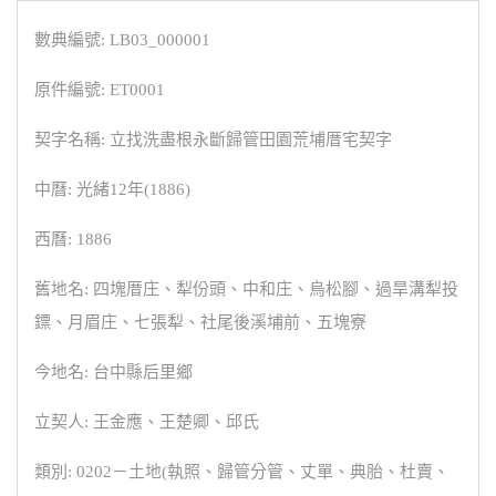
數典編號: LB03_000001
原件編號: ET0001
契字名稱: 立找洗盡根永斷歸管田園荒埔厝宅契字
中曆: 光緒12年(1886)
西曆: 1886
舊地名: 四塊厝庄、犁份頭、中和庄、烏松腳、過旱溝犁投
鏢、月眉庄、七張犁、社尾後溪埔前、五塊寮
今地名: 台中縣后里鄉
立契人: 王金應、王楚卿、邱氏
類別: 0202－土地(執照、歸管分管、丈單、典胎、杜賣、