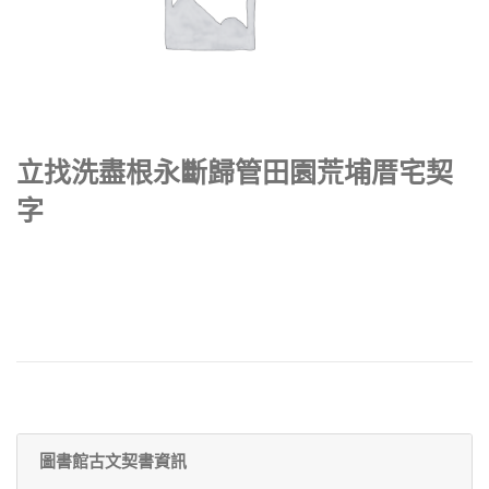
立找洗盡根永斷歸管田園荒埔厝宅契
字
圖書館古文契書資訊