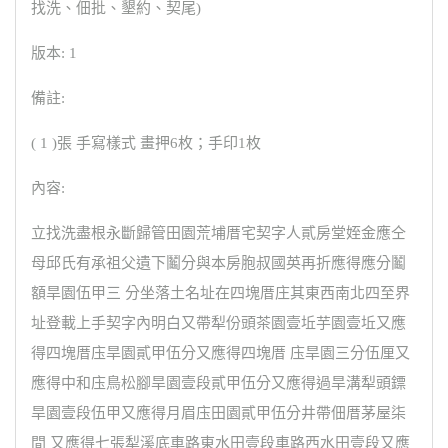
找洗、佃批、墾約、契尾)
版本: 1
備註:
( 1 )張 手寫樣式 畫押6枚；手印1枚
內容:
立找洗盡根永斷歸管田園荒埔厝宅契字人貳房堂姪金應仝
母邱氏有承祖父遺下鬮分與本房胞叔國英再折應得應分鬮
額旱園伍甲三 分坐落土名址在四塊厝庄其東西南北四至界
址登載上手契字內明白又帶犁份頭茶園壹坵芋園壹坵又應
得四塊厝庒旱園貳甲伍分又應得四塊厝 庒旱園三分伍厘又
應得中和庒鳥松腳旱園壹段貳甲伍分又應得過旱溝犁頭鏢
旱園壹段伍甲又應得月眉庒田園貳甲伍分井帶佃厝茅屋柒
間 又應得七張犁溪底車路東水田壹段車路西水田壹段又應