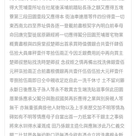
得大荒埔壹所址在社尾後溪埔前踏貼長孫之額又應得五塊
藔第三段田園壹段又應得本 街油車連厝等件四份得壹一切
東西南北四至界址俱各逐一登載前盡根契字內明白前奉母
命回唐完娶徙居原籍經將一切應得鬮分田園荒埔厝宅物業
概賣盡根與四房堂叔楚卿出首承買時值價銀合共壹仟肆佰
伍拾大員庫秤壹仟零拾伍兩正今因乏銀費用託中再向買主
楚卿叔懇貼找洗時楚卿叔 念叔姪之情再備出找洗佛銀壹佰
元秤柒拾兩正合前盡根價銀再共壹仟伍佰伍拾大元秤壹仟
零捌拾伍兩即日仝中親收足訖自此一洗千休寸 土不留刈籐
永斷日後應及子孫人等永不敢異言生端洗貼滋事保此田園
厝業係應承父鬮分與胞叔國英再折應得之業與別房親人等
無干 亦無重張典掛他人財物以及上手來歷交加不明等情為
碍如有不明等情應母子自當出首一力扺當不干銀主之事倘
將來水圳得水灌溉成 田乃係銀主造化與應無涉此乃仁義交
關二比甘愿各無迫勒口恐無憑今欲有憑合立找洗盡根永斷