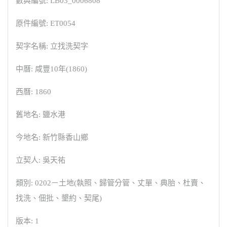
數典編號: LB03_0006808
原件編號: ET0054
契字名稱: 立找洗契字
中曆: 咸豐10年(1860)
西曆: 1860
舊地名: 鹽水港
今地名: 新竹縣香山鄉
立契人: 吳天祐
類別: 0202－土地(執照、歸管分管、丈單、典胎、杜賣、
找洗、佃批、墾約、契尾)
版本: 1