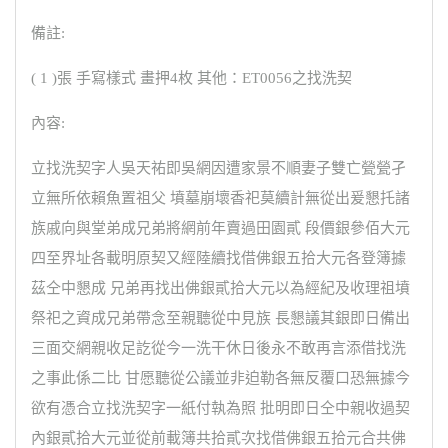
備註:
( 1 )張 手寫樣式 畫押4枚 其他：ET0056之找洗契
內容:
立找洗契字人吳天祐即吳網因遭家景不順妻子雙亡甇甇孑
立無所依賴魚置祖父 墳墓崩壞香祀莫續計無從出爰懇托諸
族戚向與堂弟成兄弟將網前年賣過田園貳 段價銀參佰大元
四至界址各載明原契又經陸續找借佛銀五拾大元各登簿據
茲仝中懇成 兄弟再找出佛銀貳拾大元以為經紀及收理祖墳
祭祀之資成兄弟帶念至親聽從中見族 長懇議其銀即日備出
三面交網親收足訖從今一洗干休日後永不敢再言添借找洗
之事此係二比 甘愿聽從公議並非迫勒各無反覆口恐無據今
欲有憑合立找洗契字一紙付執為照 批明即日仝中親收過契
內銀貳拾大元並從前載簿共拾貳次找借佛銀五拾元合共佛