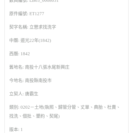
數典編號: LB03_0008031
原件編號: ET1277
契字名稱: 立懇求找洗字
中曆: 道光22年(1842)
西曆: 1842
舊地名: 南投十八張水尾新興庄
今地名: 南投縣南投市
立契人: 唐霸生
類別: 0202－土地(執照、歸管分管、丈單、典胎、杜賣、
找洗、佃批、墾約、契尾)
版本: 1