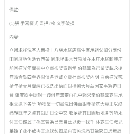
備註:
(1)張 手寫樣式 畫押7枚 文字破損
內容:
立懇求找洗字人南投十八張水尾唐霸生有承祖父鬮分應份
田園厝地魚池竹苞菜 園禾埕果木等項址在本庄水尾新興庄
前因道光年間憑中立盡根契賣過堂 伯鶴翼為己業契載永遠
無贖壹暨四至界限俱各登載立賣杜盡根契內明 白前道光貳
拾年拾壹月間經已找洗出佛面銀拾捌大員茲因家事窘迫日
食 難度欲奉媽親一錢俱無無柰再托中懇求堂伯鶴翼霸生承
祖父遺下各等 項物業一切盡洗出佛面銀參拾貳大員正以終
媽親餘年之資其銀即日仝中交 收足訖其田園厝地各等項永
付堂伯鶴翼子孫掌管為己業自茲以後一找千 休霸生伯叔兄
弟姪子孫不敢再言添找契如是再言添洗愿甘坐究口恐無憑