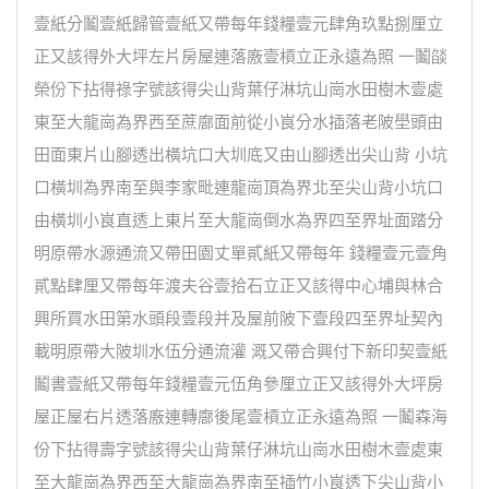
壹紙分鬮壹紙歸管壹紙又帶每年錢糧壹元肆角玖點捌厘立
正又該得外大坪左片房屋連落廒壹槓立正永遠為照 一鬮燄
榮份下拈得祿字號該得尖山背葉仔淋坑山崗水田樹木壹處
東至大龍崗為界西至蔗廍面前從小峎分水插落老陂壆頭由
田面東片山腳透出橫坑口大圳底又由山腳透出尖山背 小坑
口橫圳為界南至與李家毗連龍崗頂為界北至尖山背小坑口
由橫圳小峎直透上東片至大龍崗倒水為界四至界址面踏分
明原帶水源通流又帶田園丈單貳紙又帶每年 錢糧壹元壹角
貳點肆厘又帶每年渡夫谷壹拾石立正又該得中心埔與林合
興所買水田第水頭段壹段并及屋前陂下壹段四至界址契內
載明原帶大陂圳水伍分通流灌 溉又帶合興付下新印契壹紙
鬮書壹紙又帶每年錢糧壹元伍角參厘立正又該得外大坪房
屋正屋右片透落廒連轉廍後尾壹槓立正永遠為照 一鬮森海
份下拈得壽字號該得尖山背葉仔淋坑山崗水田樹木壹處東
至大龍崗為界西至大龍崗為界南至插竹小峎透下尖山背小