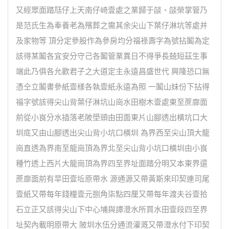
又經眾面踏尫仔上天南仔崎壹處之業歸于燄、燄榮掌管乃
是范氏生為奉養老為殯葬之需其余尖山下葉仔淋坑等處并
及家物等 頂分定參股作為參房均分福祿壽字為號拈鬮為定
該得某鬮各宜安分守己各鬮管業異日不得爭長兢短茲生事
端此乃俱各允歡君子之大道定主永遠昌盛世代 興隆恐口無
憑仝立鬮書參紙壹樣各執壹紙永遠為照 一鬮山妹份下拈得
福字號該得尖山背葉仔淋坑山崗水田樹木壹處東至蔗廍面
前從小峎分水插落老陂壆頭由田面東片山腳透出橫坑口大
圳底又由山腳透出尖山背小坑口橫圳 為界西至尖山頂大龍
崗直透為界南至龍崗頂為界北至尖山背小坑口橫圳由小峎
種竹透上西片大龍崗頂為界四至界址面踏分明又本東界還
蔗廍面前有旱田壹坵原帶水 源通源又帶黃斯來印契連司尾
壹紙又帶每年錢糧壹元捌角柒點四厘又帶每年渡夫谷壹拾
石立正又該得尖山下中心埔與譚澄水所買水田壹段四至界
址契內載明原帶大 陂圳水伍分通流灌溉又帶澄水付下印契