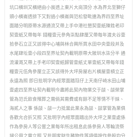
坑口橫圳又橫絕由小峎透上東片大崗頂分 水為界北至獅仔
頭小橫崙透排下又對過小橫崙與范松發毗連為界四至界址
面踏分明原帶水源通流又帶上手中港社懇契壹紙陳鉎老印
契壹紙又帶每年 錢糧壹元參角柒點肆厘又帶每年渡夫谷壹
拾參石立正又該得中心埔與林合興所買水田中央壹段并及
水尾肆坵壹小段四至界址契內載明原帶大陂圳水柒分半 通
流灌溉又帶上手老印契壹紙歸管壹紙丈單壹紙又帶每年錢
糧壹元伍角參厘立正又該得外大坪房屋右片橫屋壹槓立正
永遠為照 即日批明字內經眾面踏尫仔上天南仔崎水田山埔
壹處四至界址契內載明今盡將此契內物業交于燄、燄榮掌
管為范氏飲食殯葬之需倘其需費或有餘不足等情不干妹、
海貳人之事 係燄、燄一力抵當此業永為燄、燄掌管為業俱
各歡允合折又照 又批明字內經眾面踏出外大坪之業壹處係
作為參房人等公嘗之業每年所出租息此係參房人等輪流祭
掃公用之需立照 又批明家財牛豬物件等項俱按作參股均分