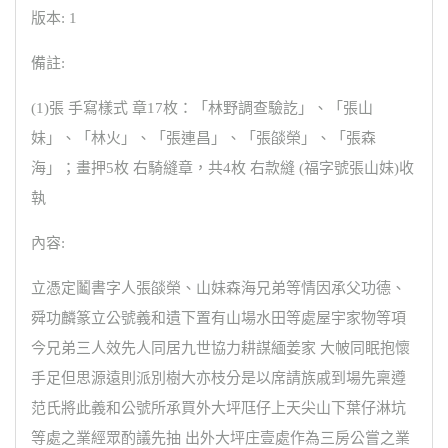
版本: 1
備註:
(1)張 手寫樣式 章17枚：「林野調查驗訖」、「張山
妹」、「林火」、「張連昌」、「張燄榮」、「張森
海」；畫押5枚 右騎縫章，共4枚 右款縫 (福字號張山妹)收
執
內容:
立憑定鬮書字人張燄榮、山妹森海兄弟等情因承父功德、
舜功麟篆立公號義和遺下置有山場水田等處屋宇家物等項
今兄弟三人效先人同居九世協力耕謀緬姜家 大帔同眠抱懷
手足但思源遠則派別樹大亦枝分是以席請族戚到場先稟遵
范氏將此義和公號所承買外大坪尫仔上天尖山下葉仔淋坑
等處之業經眾酌議先抽 出外大坪庄壹處作為三房公嘗之業