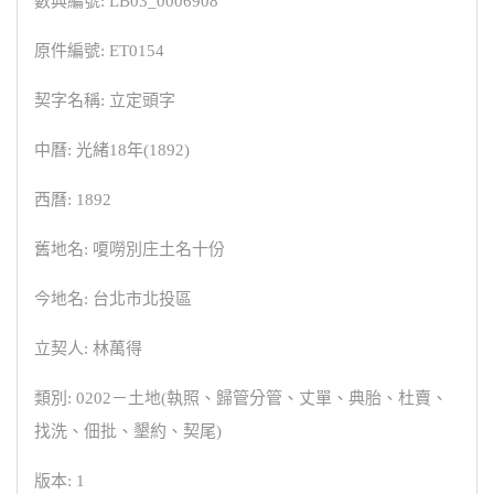
數典編號: LB03_0006908
原件編號: ET0154
契字名稱: 立定頭字
中曆: 光緒18年(1892)
西曆: 1892
舊地名: 嗄嘮別庄土名十份
今地名: 台北市北投區
立契人: 林萬得
類別: 0202－土地(執照、歸管分管、丈單、典胎、杜賣、
找洗、佃批、墾約、契尾)
版本: 1