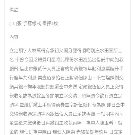
備註:
( 1 )張 手寫樣式 畫押4枚
內容:
立定頭字人林萬得有承祖父鬮分應得嗄嘮別庄水田壹所土
名 十份今因乏銀費用愿將此應份水田為胎出借託中向胞叔
鵬飛 借出佛銀貳仟大員正言約每員銀每年貼利息粟陸升半
行歷年共利息 粟壹佰參拾石正對現佃陳山、崇在埕照例交
納其銀不拘年限聽討聽還仝中先送 定頭銀伍佰大員正交得
親收足訖為憑餘至冬節前立字交清口恐無憑今欲有憑立定
頭字 壹紙併繳上手應得契券壹宗計伍紙付執為照 即日仝中
交得親收過定頭字內銀伍佰大員正足訖再照 一批明字內司
單壹紙未繳俟後日再繳銀主收執再照 為中人陳玉料、吳
金豹 現佃併為中陳山 現佃人陳崇 光緒拾捌年玖月 日立定