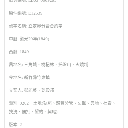
數典編號: LB03_0009293
原件編號: ET2539
契字名稱: 立定界分管合約字
中曆: 道光29年(1849)
西曆: 1849
舊地名: 三角城、樹杞林、托盤山、火燒埔
今地名: 新竹縣竹東鎮
立契人: 彭能英、姜殿邦
類別: 0202－土地(執照、歸管分管、丈單、典胎、杜賣、
找洗、佃批、墾約、契尾)
版本: 2