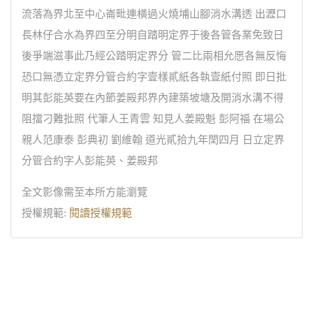
流落為界北至中心崙毗連橫過火燒埔山腳消水溝透 出瀝口
長林仔合水為界四至分明自踏明定界于後各管各業免致日
後爭端滋事此乃經公踏明定界分 管二比兩相允愿各無反悔
恐口無憑立定界分管合約字壹樣貳紙各執壹紙付照 即日批
明其彭能英要在內節姜殿邦界內建築坡塘及開消水溝不得
阻擋刁難批照 代筆人王青雲 知見人姜殿魁 彭阿福 在場公
親人范康泰 彭典初 劉維翰 道光貳拾九年閏四月 日立定界
分管合約字人彭能英、姜殿邦
全文影像需至本所方能瀏覽
授權規範:
閱讀授權規範