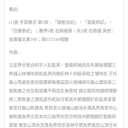
備註:
(1)張 手寫樣式 章5枚：「殿魁信記」、「姜殿邦記」、
「范康泰記」；畫押3枚 右騎縫章，共2枚 右款縫 其他：
金廣福文書390；與ET2540相關
內容:
立定界分管合約字人彭能英、姜殿邦緣因先年建隘墾闢三
角城山林埔地與彭能英向樹杞林十四股承給之埔地在 于托
盤山等處各家招佃墾耕無異茲因火燒埔與托盤山瀝底係二
家毗連之地互相混襍不明恐生後患特 請公親到地踏明理斷
將二家毗連之瀝底處作貳段分管其外節踏歸於彭能英掌管
東至托盤山毗連為 界西至火燒埔山腳消水溝為界南至中心
崙毗連為界北至本坑口為界四至分明其內節踏歸於姜殿邦
掌管 東至山頂水流落為界西至長林仔瀝為界南至山頂分水