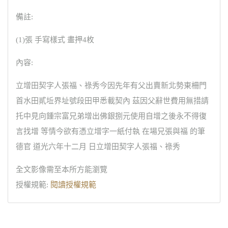
備註:
(1)張 手寫樣式 畫押4枚
內容:
立增田契字人張福、祿秀今因先年有父出賣新北勢東柵門
首水田貳坵界址號段田甲悉載契內 茲因父辭世費用無措請
托中見向鍾宗富兄弟增出佛銀捌元使用自增之後永不得復
言找增 等情今欲有憑立增字一紙付執 在場兄張與福 的筆
德官 道光六年十二月 日立增田契字人張福、祿秀
全文影像需至本所方能瀏覽
授權規範:
閱讀授權規範