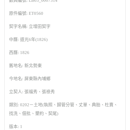
數典編號: LB03_0007314
原件編號: ET0560
契字名稱: 立增田契字
中曆: 道光6年(1826)
西曆: 1826
舊地名: 新北勢東
今地名: 屏東縣內埔鄉
立契人: 張福秀、張祿秀
類別: 0202－土地(執照、歸管分管、丈單、典胎、杜賣、
找洗、佃批、墾約、契尾)
版本: 1