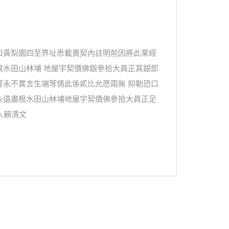
口黃梨園四至界址悉載賣契內註明前因將此業經
根水田山林埔 地屋宇契價佛銀參拾大員正其銀即
等永不異言生端等情此係貳比允愿兩無 抑勒恐口
永遠盡根水田山林埔地屋宇契價佛參拾大員正足
人賴清文