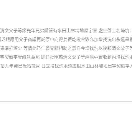
清文父子等緣先年兄弟歸管有水田山林埔地屋宇壹 處坐落土名燥坑
因乏銀應用父子商議再託原中向得姜振乾說合歡允加增找洗出永遠盡
貨準折短少 等情此乃仁義交關相助之意自今增找洗以後賴清文父子
宇契價字壹紙執為照 即日批明賴清文父子等經原中實收到內增找洗
光緒拾九年癸巳歲拾貳月 日立增找洗永遠盡根水田山林埔地屋宇契價字