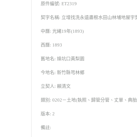
原件編號: ET2319
契字名稱: 立增找洗永遠盡根水田山林埔地屋宇
中曆: 光緒19年(1893)
西曆: 1893
舊地名: 燥坑口黃梨園
今地名: 新竹縣芎林鄉
立契人: 賴清文
類別: 0202－土地(執照、歸管分管、丈單、
版本: 2
備註: