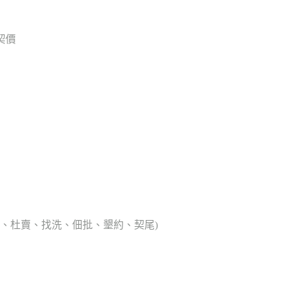
契價
典胎、杜賣、找洗、佃批、墾約、契尾)