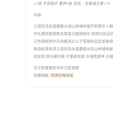
(1)張 手寫樣式 畫押4枚 其他：金廣福文書170
內容:
立增找洗永遠盡根水田山林埔地屋宇契價字人賴
中杜賣與姜振乾為業當日銀契經中 兩相交訖茲
日色現經原中交與賴清文父子等親收足訖並無債
無憑紙筆有憑立增找洗永遠盡根水田山林埔地屋
訖批照 原中蕭阿養 代筆梁其章 在場男逢坤 
全文影像需至本所方能瀏覽
授權規範:
閱讀授權規範