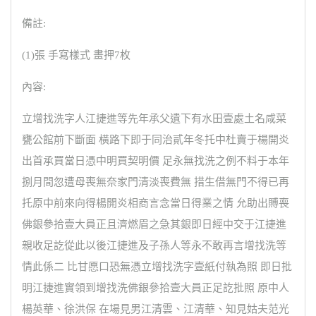
備註:
(1)張 手寫樣式 畫押7枚
內容:
立增找洗字人江捷進等先年承父遺下有水田壹處土名咸菜
甕公館前下斷面 橫路下即于同治貳年冬托中杜賣于楊開炎
出首承買當日憑中明買契明價 足永無找洗之例不料于本年
捌月間忽遭母喪無奈家門清淡喪費無 措生借無門不得已再
托原中前來向得楊開炎相商言念當日得業之情 允助出賻喪
佛銀參拾壹大員正且濟燃眉之急其銀即日經中交于江捷進
親收足訖從此以後江捷進及子孫人等永不敢再言增找洗等
情此係二 比甘愿口恐無憑立增找洗字壹紙付執為照 即日批
明江捷進實領到增找洗佛銀參拾壹大員正足訖批照 原中人
楊英華、徐洪保 在場見男江清雲、江清華、知見姑夫范光