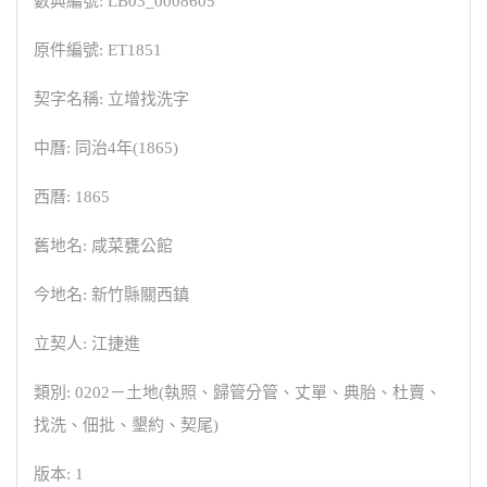
數典編號: LB03_0008605
原件編號: ET1851
契字名稱: 立增找洗字
中曆: 同治4年(1865)
西曆: 1865
舊地名: 咸菜甕公館
今地名: 新竹縣關西鎮
立契人: 江捷進
類別: 0202－土地(執照、歸管分管、丈單、典胎、杜賣、
找洗、佃批、墾約、契尾)
版本: 1