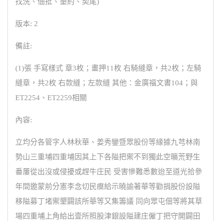
找洗、佃批、墾約、契尾)
版本: 2
備註:
(1)張 手寫樣式 章3枚；畫押11枚 右騎縫章，共2枚；左騎
縫章，共2枚 右款縫；左款縫 其他：金廣福文書104；與
ET2254、ET2259相關
內容:
立均分各管字人林秋華、姜秀鑾暨眾股份等緣據九芎林南
勢山三重埔四重埔因其上下各隘把禦不到獨此空曠荒野生
番屢從出沒或侵擾或趕牛庄民 受害慘難悉數迨至道光拾參
年間邀蒙前分憲李念切民瘼給示曉諭著華等勸捐股份設隘
移隘募丁堵禦墾闢該所華等又集籌議 同向眾屯佃等將其草
場四重埔上角給出壹所照股津銀設隘建庄僱丁把守開闢田