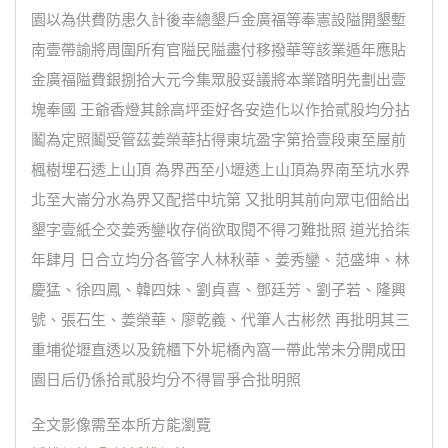
園以為供費防患久計後幸總墾戶金廣福等奉憲設隘開墾塹
南壹帶諭將周圍所有官隘民隘盡付移撥華等該業遁年應貼
金廣福隘費銀捌拾大元今集眾股妥議將本業踏明先劃出壹
塊奉國 王爺香燈其餘高坪歪好各安造化以作拾貳股均分拈
鬮為定照鬮受管茲姜榮華拈得東坑盈字第拾壹段東至屋前
楓樹埋石透上山頂 為界西至小壢透上山頂為界南至坑水界
北至大崙分水為界又配搭中坑第 又批明其前向眾屯佃給出
墾字壹紙仝交姜秀鑾收存倘欲取閱不得刁難批照 道光拾柒
年肆月 日合立均分各管字人林秋華、姜秀鑾、范盛坤、林
慶猛、徐四鳳、韓四妹、劉貞喜、鄧廷芳、劉子若、隆興
號、張石生、姜榮華、廖乾義、代筆人古彬然 再批明其三
重埔從壢直透以及銃櫃下外坭橋內窩一帶此常未分開成田
園日后仍係拾貳股均分不得冒爭合批明照
全文影像需至本所方能瀏覽