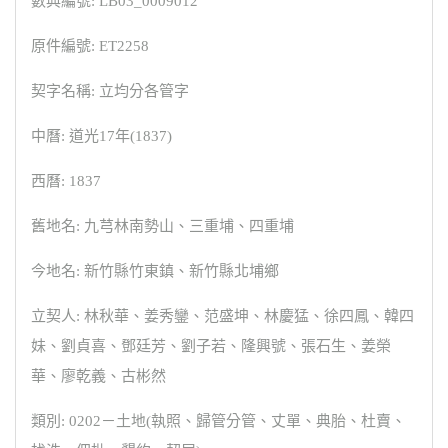
數典編號: LB03_0009012
原件編號: ET2258
契字名稱: 立均分各管字
中曆: 道光17年(1837)
西曆: 1837
舊地名: 九芎林南勢山、三重埔、四重埔
今地名: 新竹縣竹東鎮、新竹縣北埔鄉
立契人: 林秋華、姜秀鑾、范盛坤、林慶猛、徐四鳳、韓四
妹、劉貞喜、鄧廷芳、劉子若、隆興號、張石生、姜榮
華、廖乾義、古彬然
類別: 0202－土地(執照、歸管分管、丈單、典胎、杜賣、