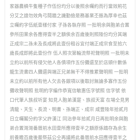
家器農椇牛隻種子作伍份均分以後照余囑約而行當效荊花
分艾之誼勿效角弓鬩牆之譏勤儉是務基業丕振為厚幸也茲
立囑約字伍紙壹樣付家 子孫各執存照 一批明余與胞弟合置
參所田業余各應得壹半之額俟余百歲後則照陸份均分其端
正成宗二孫未及長成將此壹份租谷宜付端正成宗食至拾六
歲長成即將此壹份作 伍人照次第輪流祭祀聲明照 一批明未
立約以前所有侵欠他人各債項作五份攤還至於店頭什數係
龍生流書四人攤還與端正兄弟無干不得推累聲明照 一批明
未立約以前所有他人欠去各銀項以後取討無論多寡作五份
攤收聲明照 批明約字編作恭寬信敏惠伍字號照 信字號 依
口代筆人族叔圻宴 知見人胞弟漢寔、族叔天富 在場仝見男
清龍、天生、長流、明書、孫端正、成宗 咸豐陸年拾貳月
日立囑鬮分約字父許漢江 同治參年拾貳月日再批明余與胞
弟合置灣灣番厝前水田壹所應得壹半之額原係踏存為余生
前養贍百歲後塟祭茲公仝再議將此番厝前水田應得壹半之