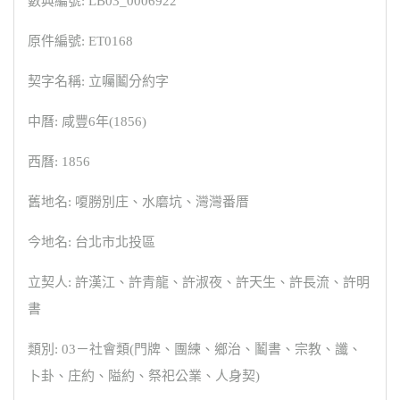
數典編號: LB03_0006922
原件編號: ET0168
契字名稱: 立囑鬮分約字
中曆: 咸豐6年(1856)
西曆: 1856
舊地名: 嗄朥別庄、水磨坑、灣灣番厝
今地名: 台北市北投區
立契人: 許漢江、許青龍、許淑夜、許天生、許長流、許明
書
類別: 03－社會類(門牌、團練、鄉治、鬮書、宗教、讖、
卜卦、庄約、隘約、祭祀公業、人身契)