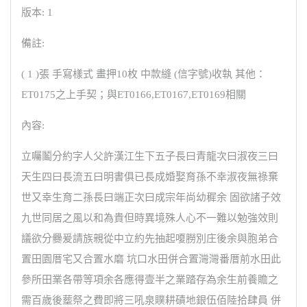
版本: 1
備註:
( 1 )張 手寫樣式 畫押10枚 中款縫 (信字號)收執 其他：
ET0175之上手契；與ET0166,ET0167,ET0169相關
內容:
立囑鬮分約字人父許漢江生下五子長曰青龍次曰淑夜三曰
天生四曰長流五曰明書俱已長成婚娶育孫不幸淑夜無祿棄
世又幸生育二孫長曰端正次曰成宗年尚幼穉余 固欲諸子效
九世同居之風以和為貴但時異境殊人心不一難以勉強效則
議欲分爨爰請族親從中立約先抽起嗄朥別庄後余與胞弟合
置田園厝宅又合置水磨 坑口水田併合置灣灣番厝前水田此
參所田業各帶等項余各應得壹半之業踏存為余生前養贍之
需百歲後塟祭之費即將三吼泉贌耕磧地銀伍佰陸拾肆員 併