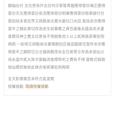
額抽出付 五位男孫作五份均分掌管青龍應得壹份端正應得
壹份天生應得壹份長流應得壹份明書應得壹份租業總付分
管田段未曾定界又與胞弟合置水磨坑口水田 壹段余亦應得
壹半之額此業切存為余生前養贍之資百歲後永遠為余夫妻
香煙忌神之費五位男孫不得變售他人以上貳條係原筆批明
再照 一批明又與胞弟合置嗄朥別庄後田園厝宅壹所余亦應
得壹半之額即日公仝議與胞侄永全兄弟等仝存為余祖仙父
母永遠作貳大房次第輪流香煙祭祀之費各不得 變售花銷致
祖仙煙祀無依此條亦係原筆批明再照
全文影像需至本所方能瀏覽
授權規範:
閱讀授權規範