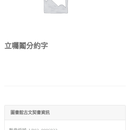
立囑鬮分約字
圖書館古文契書資訊