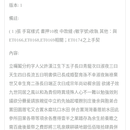
版本: 1
備註:
( 1 )張 手寫樣式 畫押10枚 中款縫 (敏字號)收執 其他：與
ET0166,ET0168,ET0169相關；ET0174之上手契
內容:
立囑鬮分約字人父許漢江生下五子長曰青龍次曰淑夜三曰
天生四曰長流五曰明書俱已長成婚娶育孫不幸淑夜無祿棄
世又幸生育二孫長曰端正次曰成宗年尚幼穉余固 欲諸子效
九世同居之風以和為貴但時異境殊人心不一難以勉強效則
議欲分爨爰請族親從中立約先抽起嗄朥別庄後余與胞弟合
置田園厝宅又合置水磨坑口水田 併合置灣灣番厝前水田此
參所田業各帶等項余各應得壹半之業踏存為余生前養贍之
需百歲後塟祭之費即將三吼泉贌耕磧地銀伍佰陸拾肆員併