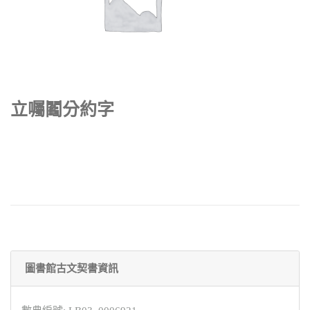
立囑鬮分約字
圖書館古文契書資訊