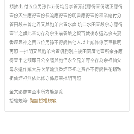
額抽出 付五位男孫作五份均分掌管青龍應得壹份端正應得
壹份天生應得壹份長流應得壹份明書應得壹份租業總付分
管田段未曾定界又與胞弟合置水磨 坑口水田壹段余亦應得
壹半之額此業切存為余生前養贍之資百歲後永遠為余夫妻
香煙忌神之費五位男孫不得變售他人以上貳條係原筆批明
再照 一批明又與胞弟合置嗄朥別庄後田園厝宅壹所余亦應
得壹半之額即日公仝議與胞侄永全兄弟等仝存為余祖仙父
母永遠作貳大房次第輪流香煙祭祀之費各不得變售花銷致
祖仙煙祀無依此條亦係原筆批明再照
全文影像需至本所方能瀏覽
授權規範:
閱讀授權規範