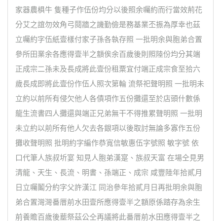
家器農椇牛 隻種子作伍份均分以後照余囑約而行當效荊花
分艾之誼勿效角弓鬩牆之譏勤儉是務基業丕振為厚幸也茲
立囑約字伍紙壹樣付家子孫各執存照 一批明余與胞弟合置
參所田業余各應得壹半之額俟余百歲後則照陸份均分其端
正成宗二孫未及長成將此壹份租粟宜付端正成宗食至拾六
歲長成即將此壹份作伍人照次第輪 流祭祀聲明照 一批明未
立約以前所有侵欠他人各債項作五份攤還至於店頭什數係
龍生流書四人攤還與端正兄弟無干不得推累聲明照 一批明
未立約以前所有他人欠去各銀項以後取討無論多寡作五份
攤收聲明照 批明約字編作恭寬信敏惠伍字號照 敏字號 依
口代筆人族叔圻宴 知見人胞弟漢寔、族叔天富 在場仝見男
清龍、天生、長流、明書、孫端正、成宗 咸豐陸年拾貳月
日立囑鬮分約字父許漢江 同治參年拾貳月日再批明余與胞
弟合置灣灣番厝前水田壹所應得壹半之額原係踏存為余生
前養贍百歲後塟祭茲公仝再議將此番厝前水田應得壹半之