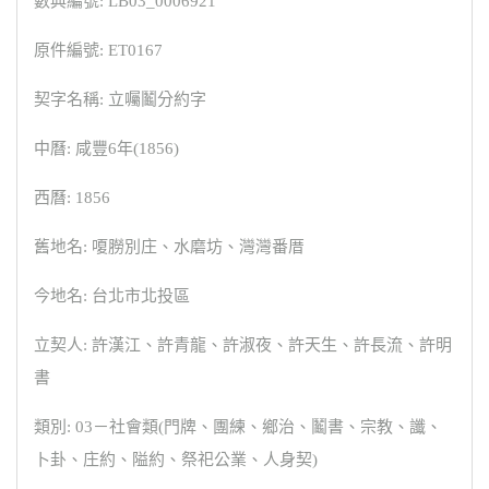
數典編號: LB03_0006921
原件編號: ET0167
契字名稱: 立囑鬮分約字
中曆: 咸豐6年(1856)
西曆: 1856
舊地名: 嗄朥別庄、水磨坊、灣灣番厝
今地名: 台北市北投區
立契人: 許漢江、許青龍、許淑夜、許天生、許長流、許明
書
類別: 03－社會類(門牌、團練、鄉治、鬮書、宗教、讖、
卜卦、庄約、隘約、祭祀公業、人身契)