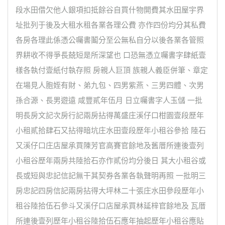
段水田借欠他人銀項扣抵餘谷自買什物開費其水田屋宇界
址批列于後及大租水租各業各理公費 亦作四份均分其私費
各房各理此係憑公囑書鬮分至公無私自分以後各業各管照
界耕收不得爭長兢短是所深望也 口恐無憑立囑書字肆紙壹
樣各執付壹紙付執存照 房親人巨頂 族親人義臣併筆、章定
在場見人胞姪有財、弟九包、四男紫燕、三男四體、次男
孫合源、長男遊遠 咸豐貳年伍月 日立囑書字人玉儲 一批
明長房文記次房行記兩房拈得萬盛庄溪仔口柑園壹段歷年
小租貳拾肆石又拈得暗坑庄水田壹段歷年小租谷參拾 陸石
又溪仔口庄店屋承買陳芳官高賽官餘地及舊厝所連後壹列
小租谷歷年兩房共陸拾石亦作貳份均分後日 其大小租谷或
長或短與忠記信記無干其契券各業各執聲明再照 一批明三
房忠記四房信記兩房拈得大坪林二十張庄水田參段歷年小
租谷陸拾伍石參斗又溪仔口店屋承買林延梓官餘地及 瓦厝
所連後壹列歷年小租谷陸拾伍石應年抽起歷年小租谷應貼