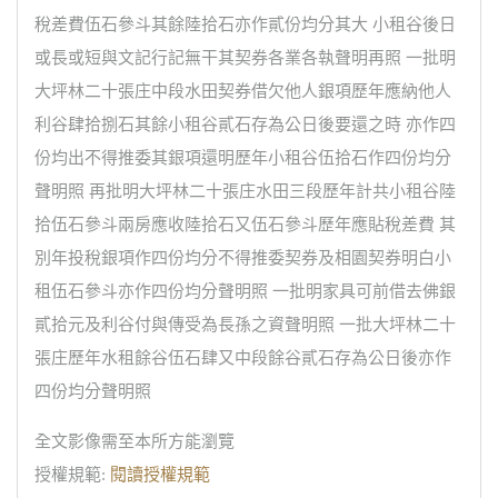
稅差費伍石參斗其餘陸拾石亦作貳份均分其大 小租谷後日
或長或短與文記行記無干其契券各業各執聲明再照 一批明
大坪林二十張庄中段水田契券借欠他人銀項歷年應納他人
利谷肆拾捌石其餘小租谷貳石存為公日後要還之時 亦作四
份均出不得推委其銀項還明歷年小租谷伍拾石作四份均分
聲明照 再批明大坪林二十張庄水田三段歷年計共小租谷陸
拾伍石參斗兩房應收陸拾石又伍石參斗歷年應貼稅差費 其
別年投稅銀項作四份均分不得推委契券及相園契券明白小
租伍石參斗亦作四份均分聲明照 一批明家具可前借去佛銀
貳拾元及利谷付與傳受為長孫之資聲明照 一批大坪林二十
張庄歷年水租餘谷伍石肆又中段餘谷貳石存為公日後亦作
四份均分聲明照
全文影像需至本所方能瀏覽
授權規範:
閱讀授權規範