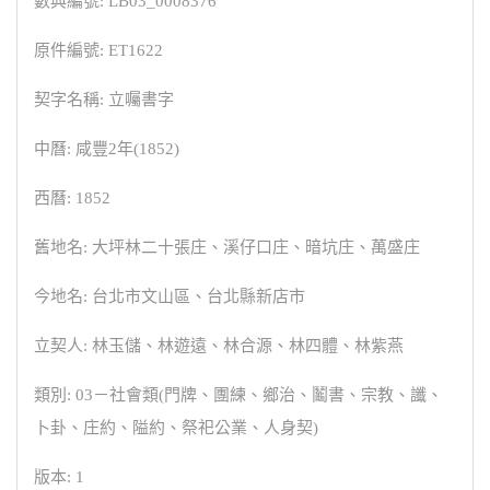
數典編號: LB03_0008376
原件編號: ET1622
契字名稱: 立囑書字
中曆: 咸豐2年(1852)
西曆: 1852
舊地名: 大坪林二十張庄、溪仔口庄、暗坑庄、萬盛庄
今地名: 台北市文山區、台北縣新店市
立契人: 林玉儲、林遊遠、林合源、林四體、林紫燕
類別: 03－社會類(門牌、團練、鄉治、鬮書、宗教、讖、
卜卦、庄約、隘約、祭祀公業、人身契)
版本: 1