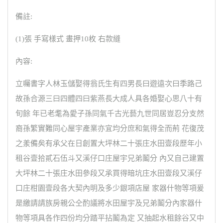
備註:
(1)張 手寫樣式 畫押10枚 右款縫
內容:
立囑書字人林玉儲娶得翁氏生有四男長曰遊遠次曰季路己
故孫合源三曰四體四曰紫燕長大成人具各婚娶心思八十有
旬餘 年已老耄為愛子孫同氣千古光藝九世同居豈忍分支然
裔孫繁實難同心屋宇產業亦宜均分庶和氣得全而荊 花復茂
之羕備矣有承父在日創置大坪林二十張庄水田壹段歷年小
租谷壹拾貳石伍斗又溪仔口庄屋宇兄弟鬮分 內又自己建置
大坪林二十張庄水田參段又承買得暗坑庄水田壹段又溪仔
口庄柑園壹段各大契內明及多少銀項店屋 家器什物等項爰
是繳請請族房親公仝酌議將水田屋宇及兄弟鬮分內家器什
物等項具各作四份均分踏平拈鬮為定 又抽起水租餘谷又中