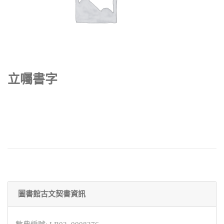
立囑書字
圖書館古文契書資訊