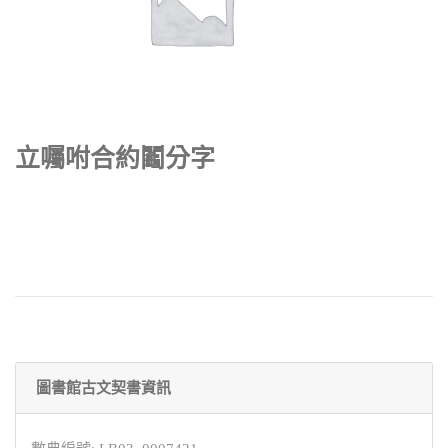
立囑咐合約鬮分字
圖書館古文契書資訊