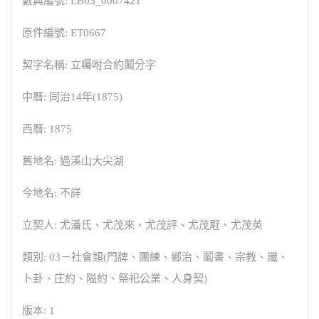
數典編號: LB03_0007421
原件編號: ET0667
契字名稱: 立囑咐合約鬮分字
中曆: 同治14年(1875)
西曆: 1875
舊地名: 過溪山大尖湖
今地名: 不詳
立契人: 尤潘氏、尤茂來、尤茂評、尤茂屘、尤茂英
類別: 03－社會類(門牌、團練、鄉治、鬮書、宗教、讖、
卜卦、庄約、隘約、祭祀公業、人身契)
版本: 1