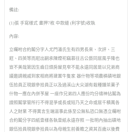
備註:
(1)張 手寫樣式 畫押7枚 中款縫 (利字號)收執
內容:
立囑咐合約鬮分字人尤門潘氏生有四男長來、次評、三
屘、四英等而屘出嗣承陳煙祀竊慕往古公藝同居風乎隆也
豈不美哉第因生齒日煩房屋見窄不能永遠同居是以兄弟商
議邀請親戚到家相商將建置牛隻家 器什物等項農椇磧地銀
伍拾員正現銀參拾員正以及過溪山大尖湖有栽種鍾茶菓子
什物一應在內併芧屋 一座作兄弟四人應份均分禱神拈鬮為
證照鬮掌管所行不得混爭或長或短乃天之命或居千積萬各
人之財業 不得異言生端滋事此係至公無私恐口無憑立囑咐
合約鬮分字四紙壹樣各執壹紙永遠存照 一批明內抽出磧地
銀伍拾員現銀參拾員以為母親生前養贍之資其百歲以後費