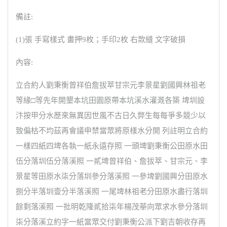
備註:
(1)張 手寫樣式 畫押9枚；手印2枚 右款縫 文字破損
內容:
立合約人劉秉衡曾祥伯詹拔萃甘宗元李景星劉國興林祖老
等緣□等先年開墾本坑田園原帶本坑溪水灌溉各築 埤圳設
汴按甲分水歷來無異因世風不古日久弊生每每爭多競少以
致偏枯不均茲再會議申禁當眾將原樣水分開 列註明立合約
一樣四紙四埤各執一紙永遠存照 一頭埤劉秉衡公田原水田
伍分落圳伍分落溪照 一貳埤曾祥伯、詹拔萃、甘宗元、李
景星等田原水柒分落圳參分落溪照 一參埤劉國興分田原水
捌分半落圳壹分半落溪照 一尾埤林祖老分田原水盡行落圳
餘剩落溪照 一批明乾隆貳拾柒年楊茂華向眾求水參分落圳
柒分落溪立約字一紙當眾交付劉秉衡公派下劉吉朝收存再