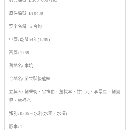
數典編號: LB03_0007193
原件編號: ET0439
契字名稱: 立合約
中曆: 乾隆54年(1789)
西曆: 1789
舊地名: 本坑
今地名: 苗栗縣後龍鎮
立契人: 劉秉衡、曾祥伯、詹拔萃、甘宗元、李景星、劉國
興、林祖老
類別: 0205－水利(水租、水權)
版本: 1