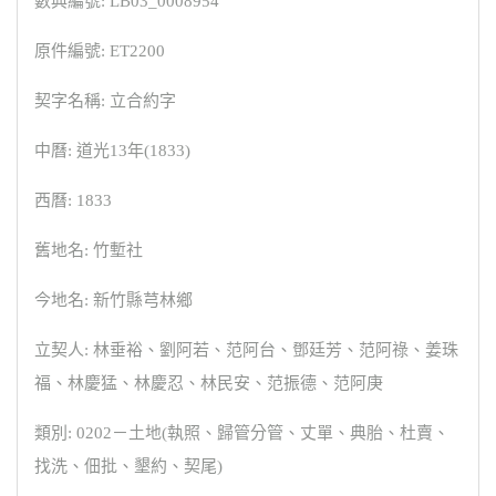
數典編號: LB03_0008954
原件編號: ET2200
契字名稱: 立合約字
中曆: 道光13年(1833)
西曆: 1833
舊地名: 竹塹社
今地名: 新竹縣芎林鄉
立契人: 林垂裕、劉阿若、范阿台、鄧廷芳、范阿祿、姜珠
福、林慶猛、林慶忍、林民安、范振德、范阿庚
類別: 0202－土地(執照、歸管分管、丈單、典胎、杜賣、
找洗、佃批、墾約、契尾)