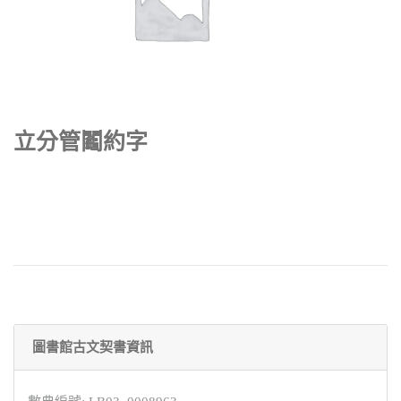
立分管鬮約字
圖書館古文契書資訊