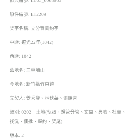
數典編號: LB03_0008963
原件編號: ET2209
契字名稱: 立分管鬮約字
中曆: 道光22年(1842)
西曆: 1842
舊地名: 三重埔山
今地名: 新竹縣竹東鎮
立契人: 姜秀鑾、林秋華、張貽青
類別: 0202－土地(執照、歸管分管、丈單、典胎、杜賣、
找洗、佃批、墾約、契尾)
版本: 2