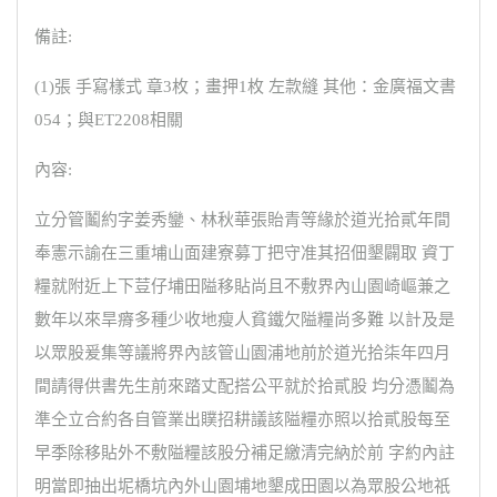
備註:
(1)張 手寫樣式 章3枚；畫押1枚 左款縫 其他：金廣福文書
054；與ET2208相關
內容:
立分管鬮約字姜秀鑾、林秋華張貽青等緣於道光拾貳年間
奉憲示諭在三重埔山面建寮募丁把守准其招佃墾闢取 資丁
糧就附近上下荳仔埔田隘移貼尚且不敷界內山園崎嶇兼之
數年以來旱瘠多種少收地瘦人貧鐵欠隘糧尚多難 以計及是
以眾股爰集等議將界內該管山園浦地前於道光拾柒年四月
間請得供書先生前來踏丈配搭公平就於拾貳股 均分憑鬮為
準仝立合約各自管業出贌招耕議該隘糧亦照以拾貳股每至
早季除移貼外不敷隘糧該股分補足繳清完納於前 字約內註
明當即抽出坭橋坑內外山園埔地墾成田園以為眾股公地祇