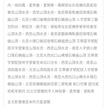
內、徐四鳳、姜秀鑾、姜榮華、隆興號址在坭橋坑第貳段
東至山頂水流、西至山頂水流、南至興首毗連田堘埋石橫
遏山頂、北至小壢口崙嘴田堘埋石橫過山頂 人字號第三鬮
范阿台、鄧廷芳、劉子若、張貽青址在坭橋參第參段東至
山頂水流、西至山頂水流、南至貳鬮崙嘴毗連田堘埋石橫
過山頂、北至小壢口崙田堘埋石橫遏透山頂 又帶富字號配
搭天字號東至山頂水流、西至山頂水流、南至人字號小壢
口埋石橫遏山頂、北至大西坑口山嘴埋石橫遏山頂 又帶貴
字號配搭地字號東至本坑口合水、西至山頂水流、南至山
頂崗眉水流、北至山頂崗眉水流 又帶春字號配搭人字號東
至山頂水流、西至山頂水流、南至大西坑口山嘴合水埋石
橫過山頂、北至坭橋橫過與范廖二家毗連 依口代筆 道光貳
拾貳年捌月 日立分管鬮約字人林秋華、姜秀鑾、張貽青
全文影像需至本所方能瀏覽