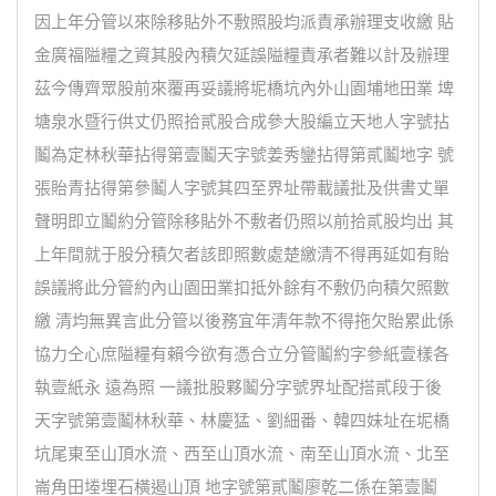
因上年分管以來除移貼外不敷照股均派責承辦理支收繳 貼
金廣福隘糧之資其股內積欠延誤隘糧責承者難以計及辦理
茲今傳齊眾股前來覆再妥議將坭橋坑內外山園埔地田業 埤
塘泉水暨行供丈仍照拾貳股合成參大股編立天地人字號拈
鬮為定林秋華拈得第壹鬮天字號姜秀鑾拈得第貳鬮地字 號
張貽青拈得第參鬮人字號其四至界址帶載議批及供書丈單
聲明即立鬮約分管除移貼外不敷者仍照以前拾貳股均出 其
上年間就于股分積欠者該即照數處楚繳清不得再延如有貽
誤議將此分管約內山園田業扣抵外餘有不敷仍向積欠照數
繳 清均無異言此分管以後務宜年清年款不得拖欠貽累此係
協力仝心庶隘糧有賴今欲有憑合立分管鬮約字參紙壹樣各
執壹紙永 遠為照 一議批股夥鬮分字號界址配搭貳段于後
天字號第壹鬮林秋華、林慶猛、劉細番、韓四妹址在坭橋
坑尾東至山頂水流、西至山頂水流、南至山頂水流、北至
崙角田堘埋石橫遏山頂 地字號第貳鬮廖乾二係在第壹鬮