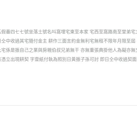
區假番四七七號坐落土號名呌窩埋宅東至本家 宅西至窩路南至堂弟宅
日仝中收過其宅隨付金主 耕作三面言約金無利宅無租不限年月限至屆
此宅係是振自己之業與房親伯叔兄弟無干 亦無重張典掛他人為礙亦無
憑立出現耕契 字壹紙付執為照別日黃振子孫可討 即日仝中收過契面