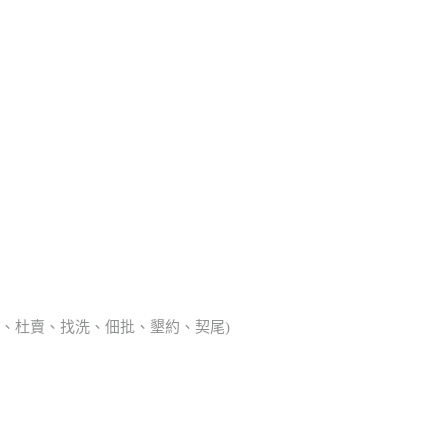
典胎、杜賣、找洗、佃批、墾約、契尾)