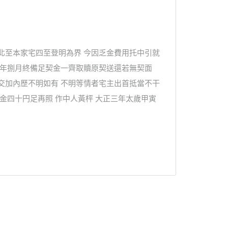
北至本家宅四至登明為界 今因乏金費用托中引就
 年捌月終備足契金一齊取贖原契送還若無契面
交加內歷不明如有 不明等情者宅主出首抵當不干
金四十円足再照 作中人黃枰 大正三年太歲甲寅