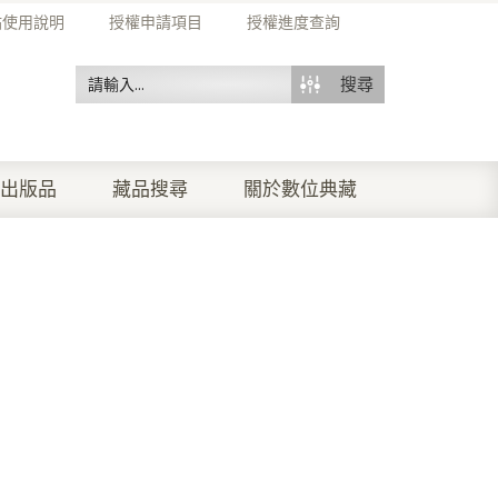
站使用說明
授權申請項目
授權進度查詢
搜尋
出版品
藏品搜尋
關於數位典藏