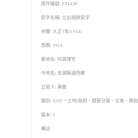
原件編號: ET1438
契字名稱: 立出現耕契字
中曆: 大正3年(1914)
西曆: 1914
舊地名: 呌窩埋宅
今地名: 澎湖縣湖西鄉
立契人: 黃振
類別: 0202－土地(執照、歸管分管、丈單、
版本: 1
備註: