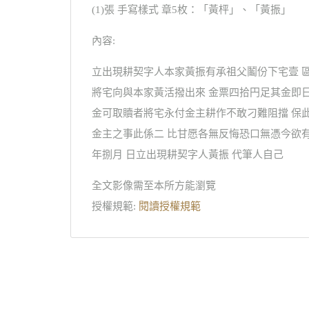
(1)張 手寫樣式 章5枚：「黃枰」、「黃振」
內容:
立出現耕契字人本家黃振有承祖父鬮份下宅壹 
將宅向與本家黃活撥出來 金票四拾円足其金即
金可取贖者將宅永付金主耕作不敢刁難阻擋 保
金主之事此係二 比甘愿各無反悔恐口無憑今欲有
年捌月 日立出現耕契字人黃振 代筆人自己
全文影像需至本所方能瀏覽
授權規範:
閱讀授權規範