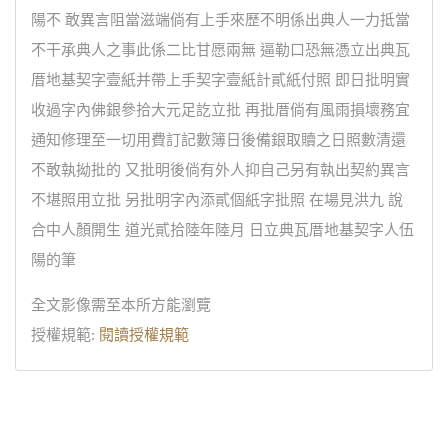
陽不 敢異言阻當滋端倘有上手來歷不明係出典人一力抵當
不干承典人之事此係二比甘愿兩無 逼勒口恐無憑立出典瓦
厝地基契字壹紙并帶上手契字壹紙計貳紙付照 即日批明實
收過字內佛銀參拾大元足訖立批 再批厝倘有風雨損壞務宜
通知修理至一切用費訂記數簿日後備銀取贖之日照數清還
不敢執拗批的 又批明後倘有外人抑自己另有執出契約異言
不堪照用立批 另批明字內添貳個紙字批照 在場見洪九 說
合中人顏開生 道光貳拾陸年陸月 日立典瓦厝地基契字人伍
陽的筆
全文影像需至本所方能瀏覽
授權規範:
閱讀授權規範