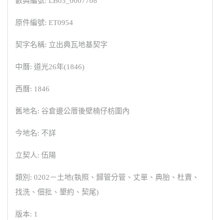
數典編號: LB03_0007708
原件編號: ET0954
契字名稱: 立出典瓦地基契字
中曆: 道光26年(1846)
西曆: 1846
舊地名: 谷倉邊公厝後壁楠仔枋圍內
今地名: 不詳
立契人: 伍陽
類別: 0202－土地(執照、歸管分管、丈單、典胎、杜賣、
找洗、佃批、墾約、契尾)
版本: 1