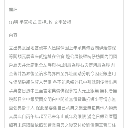
備註:
(1)張 手寫樣式 畫押3枚 文字破損
內容:
立出典瓦屋地基契字人伍陽情因上年承典傅西湖伊姪傅深
等鬮額瓦厝壹座貳進址在谷倉 邊公厝後壁楠仔枋圍內門窗
戶扇天井灶廚俱全左畔與林□姆厝為界右與傅海厝為界 前
至舊井為界後至滴水為界四至界址面踏分明今因乏銀應用
先儘問房親伯叔人等俱 各不能承領外托中引就劉俊傑出首
承典當日憑中三面言定典價佛銀參拾大元正銀無 無利厝無
稅即日仝中銀契兩交明白中間並無債貨準折短少等情亦無
重張典掛于人 保此業委係自己承典之業並無包典他人物業
其厝典自丙午年起至己未年止貳年為限限 滿之日銀到厝還
如有未還取贖依照契管業自典之後交付於劉俊傑掌管居住