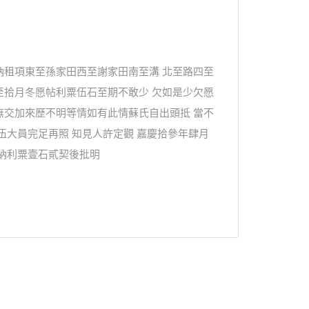
納租項東至孫家田西至謝家田南至溝 北至路四至
至拾月冬愿帖利粟伍石至期不敢少 欠如是少欠愿
無交加來歷不明等情如有此情蘇氏自出頭抵 當不
伍大員完足再照 知見人許定觀 嘉慶拾參年肆月
納利粟壹石貳契後批明