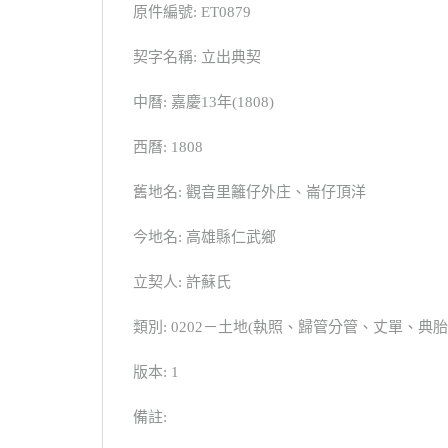
原件編號: ET0879
契字名稱: 立出典契
中曆: 嘉慶13年(1808)
西曆: 1808
舊地名: 觀音里籬仔外庄、崙仔頂洋
今地名: 高雄縣仁武鄉
立契人: 許蘇氏
類別: 0202－土地(執照、歸管分管、丈單、
版本: 1
備註: