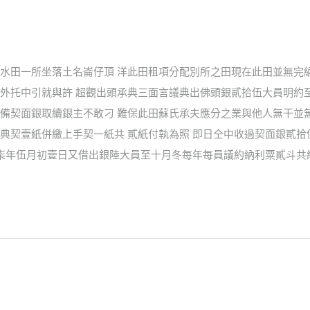
水田一所坐落土名崙仔頂 洋此田租項分配別所之田現在此田並無完
外托中引就與許 超觀出頭承典三面言議典出佛頭銀貳拾伍大員明約
備契面銀取續銀主不敢刁 難保此田蘇氏承夫應分之業與他人無干並
典契壹紙併繳上手契一紙共 貳紙付執為照 即日仝中收過契面銀貳拾
拾柒年伍月初壹日又借出銀陸大員至十月冬每年每員議約納利粟貳斗共