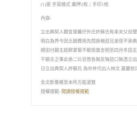
(1)張 手寫樣式 畫押2枚；手印1枚
內容:
立出典契人觀音里籬仔外庄許蘇氏有承夫父自墾
明白為界今因乏銀費用先問房親叔兄弟侄不承典
將田付銀主起耕掌管不敢阻當言明至四月冬田主
干銀主之事此係二比甘愿各無反悔恐口無憑立出
日立出典契人許蘇氏 為中并代出人林文 嘉慶
全文影像需至本所方能瀏覽
授權規範:
閱讀授權規範