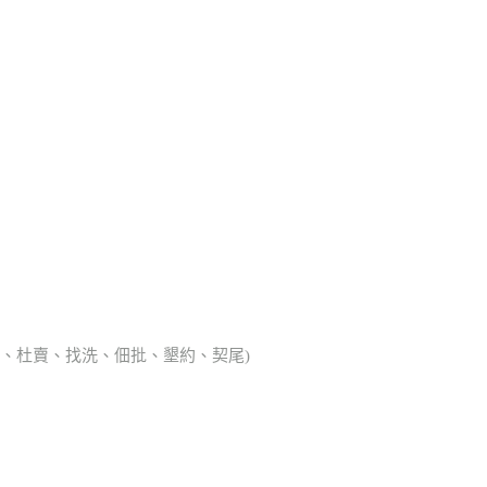
典胎、杜賣、找洗、佃批、墾約、契尾)