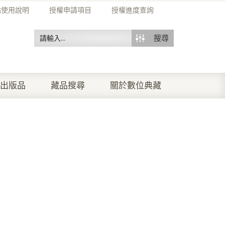
站使用說明
授權申請項目
授權進度查詢
搜尋
出版品
藏品搜尋
關於數位典藏