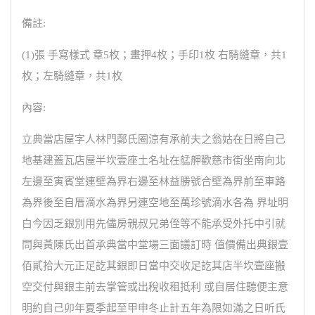
備註:
(1)張 手寫樣式 章5枚；畫押4枚；手印1枚 右騎縫章，共1
枚；左騎縫章，共1枚
內容:
立典當店屋字人林門鄭氏圈涼有承前夫之翁姑在日將自己
地基建蓋瓦店屋半坎壹座土名址在艋舺歡慈市街坐南向北
左邊至寅賓堂連壁為界右邊至林益勝號合壁為界前至車路
為界後至自厝滴水為界另連空地至萬珍號滴水各為 界址明
白今因乏銀別用先儘房親叔兄弟侄等不能承受外托中引就
問與黃陳氏出首承典當中堂場三面議訂時 值價備出典銀壹
佰貳拾大元正足訖其銀即日當中交收足訖其店半坎壹座搬
空交付與銀主前去掌管或出稅收租抵利 或自居住聽便主意
明約自己卯年夏季起至甲申冬止計五年為限如滿之日听氏