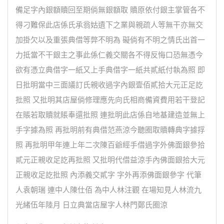
備足字內銀額贖回至期倘無銀額取 贖原依付銀主掌管各不
得刁難保此店係氏承翁姑遺下之業與親疏人等無干亦無交
加掛欠以及重張典借等弊不明為 礙倘有不明之情氏出首一
力抵當不干銀主之事此係仁義交關各不得反悔口恐無憑今
欲有憑立典借字一紙又上手典借字一紙共貳紙付執為照 即
日批明當中三面議訂氏親收過字內銀壹佰貳拾大元正足訖
批照 又批明其店屋倘修理應先向氏相商備資費用若干登記
在賬若取贖就賬奉還批照 連批明此店係自地基建造並無上
手字據為照 再批明前有典借范燕涼今聽圈取贖轉典字據捊
照 再批明甲年連上年二次陳百爺經手借過字外佛面銀參拾
貳元正親收足訖再批照 又批明代借益涼手內佛面銀拾大元
正親收足訖批照 內添義交貳字 字外再添佛面銀參字 代筆
人袁朝瑞 連中人陳仕佰 為中人林注觀 在場知見人林流九
光緒伍年陸月 日立典當店屋字人林門鄭氏圈涼