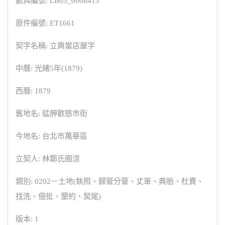
數典編號: LB03_0008415
原件編號: ET1661
契字名稱: 立典當店屋字
中曆: 光緒5年(1879)
西曆: 1879
舊地名: 艋舺歡慈市街
今地名: 台北市萬華區
立契人: 林鄭氏圈涼
類別: 0202－土地(執照、歸管分管、丈單、典胎、杜賣、
找洗、佃批、墾約、契尾)
版本: 1