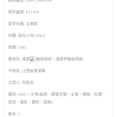
數典編號: LB03_0008204
原件編號: ET1450
契字名稱: 立典契
中曆: 道光22年(1842)
西曆: 1842
舊地名: 湯家
饒姓祠前；湯家弄饒姓祠前
今地名: 江西省貴溪縣
立契人: 何承吉
類別: 0202－土地(執照、歸管分管、丈單、典胎、杜賣、
找洗、佃批、墾約、契尾)
版本: 1