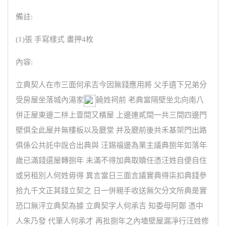
備註:
(1)張 手寫樣式 畫押4枚
內容:
立典契人在市三面何承吉今因無錢應用將 父手遺下兄弟分
受房屋坐落城內湯家
饒姓祠前 老典當隔壁坐北向南八
併正屋東邊二栟上壹間又橫屋 上邊連貳間一共三間四邊門
壁俱全此屋并無樓板以及廳堂 并及廳前後共禾基架門出路
俱係公共託中說合出典與 汪錫福邊為業主議典捌年如落年
歲已滿錢還屋轉捌年 未滿不得加典取贖任憑汪姓自便自住
或另租別人何姓毋得 異言當日三面言議實典得柒扣典錢參
拾九千文正其錢立契之 日一併親手收送無欠分文所典是實
恐口無泙立典契為據 立典契字人何承吉 知委母阿鄭 憑中
人朱乃發 代筆人何承才 再批捌年之內墻壁屋漏凈行汪姓修