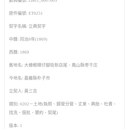
數典編號: LB03_0007005
原件編號: ET0251
契字名稱: 立典契字
中曆: 同治8年(1869)
西曆: 1869
舊地名: 大槺榔樸仔腳街新店尾、鳳山縣枣干庄
今地名: 嘉義縣朴子市
立契人: 黃三吉
類別: 0202－土地(執照、歸管分管、丈單、典胎、杜賣、
找洗、佃批、墾約、契尾)
版本: 1