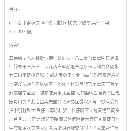
備註:
( 1 )張 手寫樣式 章2枚；畫押6枚 文字破損 其他：與
ET0291相關
內容:
立典契字人大槺榔保樸仔腳街貳甲黃三吉有自己明買過鳳
山縣枣干庄黃看、深瓦店壹座貳進帶過水壹間護厝參間水
井壹口坐落樸仔腳街 新店尾參甲坐北向南並帶門窗戶扇並
地基浮況磚石年納頭家王慎齋地租銀參錢東至詹家店西至
蘇家店南至潘、陳家店滴水北至空 地四至明白為界今因乏
銀費用愿將此店出典先盡問叔兄弟侄房親人等不欲承受外
托中引就與□□魚仔市鄭恊和號、樸仔腳下大銃黃德昌觀仝
出首承典 三面言議著下時價銀參佰陸拾大員正其銀即日仝
中交收足訖其店立即搬清踏明界址交付銀主前去掌管任憑