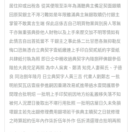
居住抑或出稅各 從其便限至柒年為滿聽典主備足契面銀贖
回原契銀主不淂刁難如是年限雖滿典主無銀取贖仍付銀主
掌管不敢異言生端 保此店係吉自己明買物業與別房人等無
干亦無重張典掛他人財物以及上手來歷交加不明等情如有
此情吉自出首抵當不 干銀主之事此係二比甘愿各無抑勒反
悔口恐無憑合立典契字壹紙繳連上手印白契貳紙約字壹紙
共肆紙付執為照 即日仝中親收過典契字內陸捌秤佛銀參佰
陸拾大員完足再照 為中人吳寅、鄭清 知見人妻蔡氏、子德
良 同治捌年陸月 日立典契字人黃三吉 代書人劉鄭志 一批
明前契瓦店壹座參進嗣因重建改易貳進帶過水壹間護厝參
間理合批明炤 一批明上手印契前因地方紛亂搬移失落不知
被何人況瀝日後取出不堪行用批照 一批明店屋日久未免損
壞銀主若先出銀修理費用銀項若干俟典主贖契之日就修理
之時算起約伍年內作柒折伍年外作 伍折清還理合批明再照