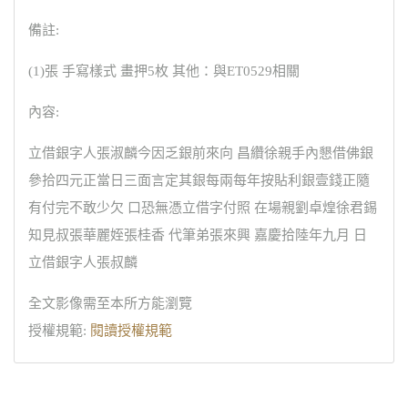
備註:
(1)張 手寫樣式 畫押5枚 其他：與ET0529相關
內容:
立借銀字人張淑麟今因乏銀前來向 昌纘徐親手內懇借佛銀
參拾四元正當日三面言定其銀每兩每年按貼利銀壹錢正隨
有付完不敢少欠 口恐無憑立借字付照 在場親劉卓煌徐君錫
知見叔張華麗姪張桂香 代筆弟張來興 嘉慶拾陸年九月 日
立借銀字人張叔麟
全文影像需至本所方能瀏覽
授權規範:
閱讀授權規範