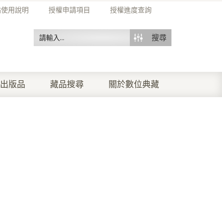
站使用說明
授權申請項目
授權進度查詢
搜尋
出版品
藏品搜尋
關於數位典藏