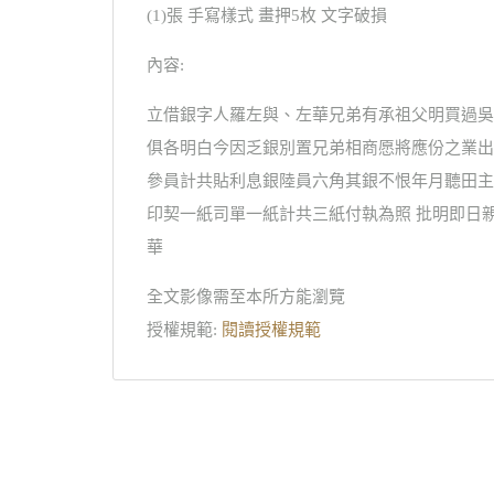
(1)張 手寫樣式 畫押5枚 文字破損
內容:
立借銀字人羅左與、左華兄弟有承祖父明買過吳
俱各明白今因乏銀別置兄弟相商愿將應份之業出
參員計共貼利息銀陸員六角其銀不恨年月聽田主
印契一紙司單一紙計共三紙付執為照 批明即日親
華
全文影像需至本所方能瀏覽
授權規範:
閱讀授權規範