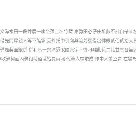
文海水田一段并厝一座坐落土名竹塹 東勢田心仔庄坵數不計自帶大
借先問房親人等不能承 受外托中引向與流芳號借出佛銀貳佰貳拾大
備是契面銀併 併利息一齊清還取贖原字不得刁難此係二比甘愿各無
收過契面內佛銀貳佰貳拾員再照 代筆人楊埈成 作中人蕭丕青 在場