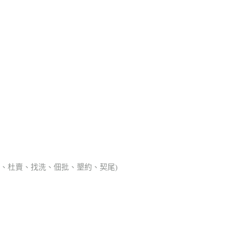
典胎、杜賣、找洗、佃批、墾約、契尾)