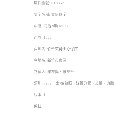
原件編號: ET0352
契字名稱: 立借銀字
中曆: 同治2年(1863)
西曆: 1863
舊地名: 竹塹東勢田心仔庄
今地名: 新竹市東區
立契人: 羅左與、羅左華
類別: 0202－土地(執照、歸管分管、丈單、
版本: 1
備註: