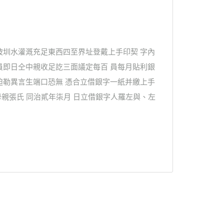
坡圳水灌溉充足東西四至界址登戴上手印契 字內
員即日仝中親收足訖三面議定每百 員每月貼利銀
迫勒異言生端口恐無 憑合立借銀字一紙并繳上手
母親張氏 同治貳年柒月 日立借銀字人羅左與、左