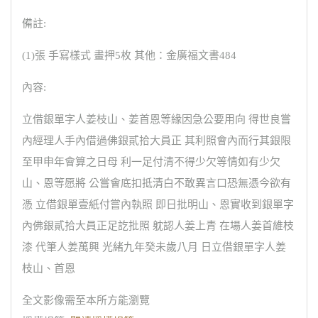
備註:
(1)張 手寫樣式 畫押5枚 其他：金廣福文書484
內容:
立借銀單字人姜枝山、姜首恩等緣因急公要用向 得世良嘗
內經理人手內借過佛銀貳拾大員正 其利照會內而行其銀限
至甲申年會算之日母 利一足付清不得少欠等情如有少欠
山、恩等愿將 公嘗會底扣抵清白不敢異言口恐無憑今欲有
憑 立借銀單壹紙付嘗內執照 即日批明山、恩實收到銀單字
內佛銀貳拾大員正足訖批照 躭認人姜上青 在場人姜首維枝
漆 代筆人姜萬興 光緒九年癸未歲八月 日立借銀單字人姜
枝山、首恩
全文影像需至本所方能瀏覽