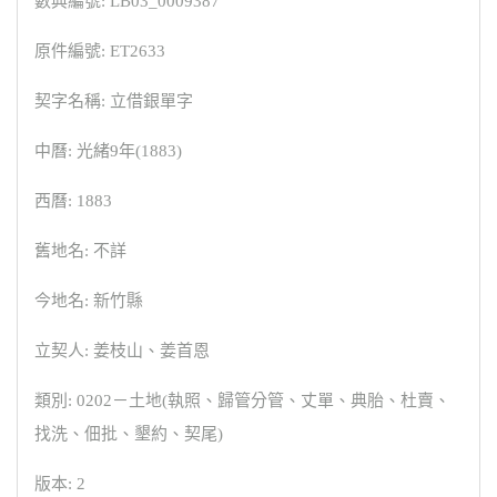
數典編號: LB03_0009387
原件編號: ET2633
契字名稱: 立借銀單字
中曆: 光緒9年(1883)
西曆: 1883
舊地名: 不詳
今地名: 新竹縣
立契人: 姜枝山、姜首恩
類別: 0202－土地(執照、歸管分管、丈單、典胎、杜賣、
找洗、佃批、墾約、契尾)
版本: 2