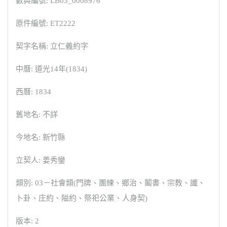
數典編號: LB03_0008976
原件編號: ET2222
契字名稱: 立仁義約字
中曆: 道光14年(1834)
西曆: 1834
舊地名: 不詳
今地名: 新竹縣
立契人: 姜秀鑾
類別: 03－社會類(門牌、團練、鄉治、鬮書、宗教、讖、
卜卦、庄約、隘約、祭祀公業、人身契)
版本: 2