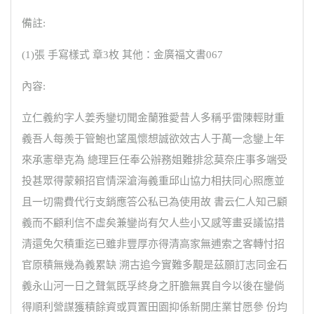
備註:
(1)張 手寫樣式 章3枚 其他：金廣福文書067
內容:
立仁義約字人姜秀鑾切聞金蘭雅愛昔人多稱乎雷陳輕財重
義吾人每羨于管鮑也望風懷想誠欲效古人于萬一念鑾上年
來承憲舉克為 總理巨任奉公辦務姐難排忿莫奈庄事多端受
投甚眾得蒙賴招官情深滄海義重邱山協力相扶同心照應並
且一切需費代行支銷應答公私已為使用故 書云仁人知己顧
義而不顧利信不虛矣兼鑾尚有欠人些小又感等畫妥議協措
清還免欠積重迄已雖非豐厚亦得清高家無逋索之客轉忖招
官原積無幾為義累缺 溯古追今實難多覯是茲願訂志同金石
義永山河一日之聲氣既孚終身之肝膽無異自今以後在鑾倘
得順利營謀獲積餘資或買置田園抑係新開庄業甘愿參 份均