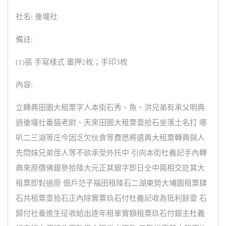
社名: 後壠社
備註:
(1)張 手寫樣式 畫押2枚；手印3枚
內容:
立轉典田園大租粟字人本街石秀、魚、洪兄弟有承父明典
過後壠社番猫老尉、天來田園大租粟壹拾石坐落土名打 哪
叭二三湖等庄今因乏欠伙食等費愿將遺典大租粟轉典與人
先問妹兄弟侄人等不欲承受外托中 引向本街杜義記手內轉
典來原價佛銀參拾陸大元正其銀字即日仝中兩相交訖其大
租粟即對過原 佃戶范子福田租陸石二湖東勢大埔園租粟肆
石共租粟壹拾石正內除實粟玖石付杜義記收為抵利餘壹 石
歸付社番進生征收給出逐年租單實額租粟玖石付銀主杜義