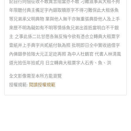
記自行向佃征收不敢異言阻當亦不敢 刁難滋事其大租不拘
年限聽付典主備足字內銀取贖原字不得刁難保此大租係魚
等兄弟承父明典物 業與他人無干亦無重張典掛他人及上手
來歷不明為礙如有不明等情係魚兄弟出首扺當明白不干銀
主 之事此係二比甘愿各無反悔今欲有憑合立轉典大租粟字
壹紙并上手典字共貳紙付執為照 批明即日仝中實收過借字
內佛銀參拾陸大元正足訖再照 為中人杜鶴官 代書人林清風
道光拾伍年拾貳月 日立轉典大租粟字人石秀、魚、洪
全文影像需至本所方能瀏覽
授權規範:
閱讀授權規範