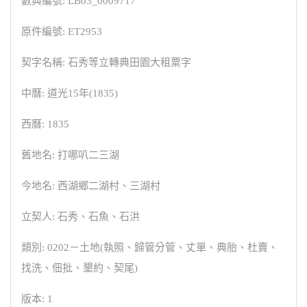
數典編號: LB03_0009717
原件編號: ET2953
契字名稱: 石秀等立轉典田園大租粟字
中曆: 道光15年(1835)
西曆: 1835
舊地名: 打哪叭二三湖
今地名: 西湖鄉二湖村、三湖村
立契人: 石秀、石魚、石洪
類別: 0202－土地(執照、歸管分管、丈單、典胎、杜賣、
找洗、佃批、墾約、契尾)
版本: 1