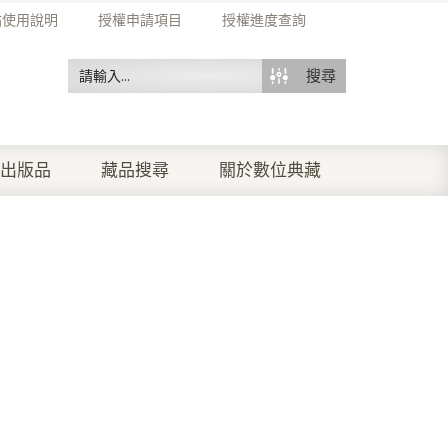
站使用說明
授權申請項目
授權進度查詢
搜尋
出版品
藏品搜尋
關於數位典藏