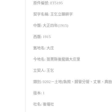
原件編號: ET5195
契字名稱: 王乞立贌耕字
中曆: 大正四年(1915)
西曆: 1915
舊地名: 大庄
今地名: 苗栗縣後龍鎮大庄里
立契人: 王乞
類別: 0202－土地(執照、歸管分管、丈單、
版本: 1
社名: 後壠社