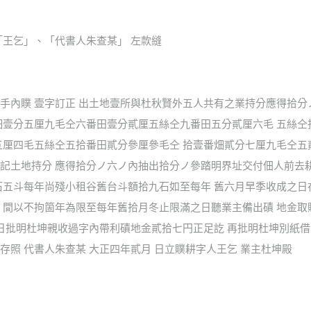
、「王乞」、「代書人朱查某」 左款縫
手內贌 壹字訂正 出土地壹所與杜秋賢外五人共有之業持分應得拾分
畑壹分五厘九毛仝六番田壹分貳厘五絲仝九番田五分貳厘六毛 五絲
五厘四毛五絲仝五拾番田貳分參厘參毛仝 拾壹番畑貳分七厘九毛仝五
記土地持分 應得拾分ノ六ノ內抽出拾分ノ參踏明界址交付佃人前去
石五斗每年尚殘小租谷舊台斗額拾九石如至每年 舊六月早季收成之日
 間以不拘箇年為限至每年舊拾月冬止限滿之日聽業主備出磧 地金
即日批明杜坤親收過字內帶利磧地金貳拾七円正足訖 再批明杜坤別紙
照 代書人朱查某 大正四年貳月 日立贌耕字人王乞 業主杜坤殿