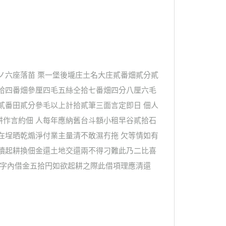
ノ六座落苗 栗一堡後壠庄土名大庄貳番畑貳分貳
仝拾四番畑參厘四毛五絲仝拾七番畑四分八厘六毛
貳番田貳分參毛以上計拾貳筆三面言定即日 佃人
耕作言約佃 人每年應納舊台斗額小租早谷貳拾石
在埕晒乾煽淨付業主量清不敢濕冇拖 欠等情如有
取贖起耕換佃金還土地交還兩不得刁難此乃二比喜
借字內借金五拾円如欲起耕之際此借項理應清還