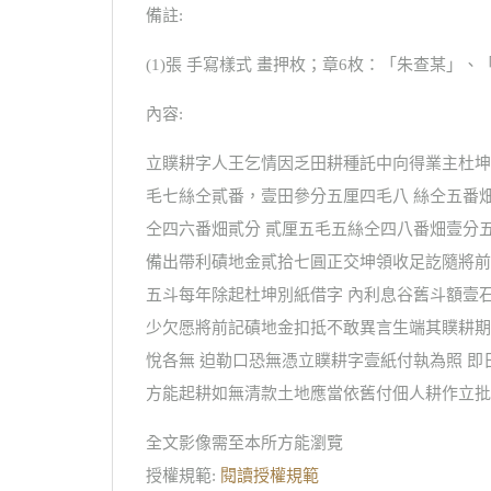
備註:
(1)張 手寫樣式 畫押枚；章6枚：「朱查某」
內容:
立贌耕字人王乞情因乏田耕種託中向得業主杜坤
毛七絲仝貳番，壹田參分五厘四毛八 絲仝五番
仝四六番畑貳分 貳厘五毛五絲仝四八番畑壹分
備出帶利磧地金貳拾七圓正交坤領收足訖隨將前
五斗每年除起杜坤別紙借字 內利息谷舊斗額壹
少欠愿將前記磧地金扣抵不敢異言生端其贌耕期
悅各無 迫勒口恐無憑立贌耕字壹紙付執為照 
方能起耕如無清款土地應當依舊付佃人耕作立批存
全文影像需至本所方能瀏覽
授權規範:
閱讀授權規範