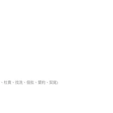
典胎、杜賣、找洗、佃批、墾約、契尾)