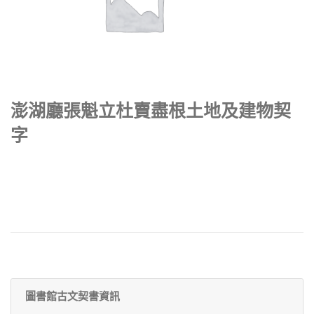
澎湖廳張魁立杜賣盡根土地及建物契
字
圖書館古文契書資訊