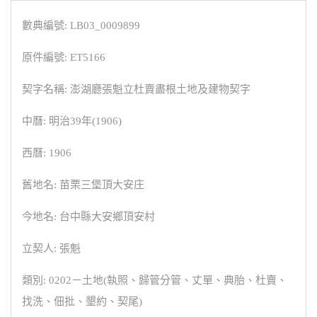
數典編號: LB03_0009899
原件編號: ET5166
契字名稱: 澎湖廳張魁立杜賣盡根土地及建物契字
中曆: 明治39年(1906)
西曆: 1906
舊地名: 苗栗三堡頂大安庄
今地名: 台中縣大安鄉頂安村
立契人: 張魁
類別: 0202－土地(執照、歸管分管、丈單、典胎、杜賣、
找洗、佃批、墾約、契尾)