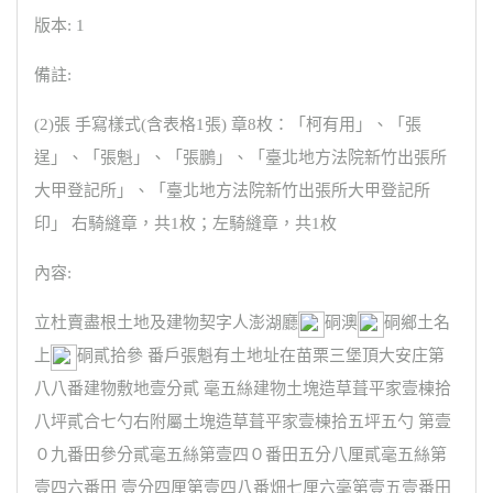
版本: 1
備註:
(2)張 手寫樣式(含表格1張) 章8枚：「柯有用」、「張
逞」、「張魁」、「張鵬」、「臺北地方法院新竹出張所
大甲登記所」、「臺北地方法院新竹出張所大甲登記所
印」 右騎縫章，共1枚；左騎縫章，共1枚
內容:
立杜賣盡根土地及建物契字人澎湖廳
硐澳
硐鄉土名
上
硐貳拾參 番戶張魁有土地址在苗栗三堡頂大安庄第
八八番建物敷地壹分貳 毫五絲建物土塊造草葺平家壹棟拾
八坪貳合七勺右附屬土塊造草葺平家壹棟拾五坪五勺 第壹
０九番田參分貳毫五絲第壹四０番田五分八厘貳毫五絲第
壹四六番田 壹分四厘第壹四八番畑七厘六毫第壹五壹番田