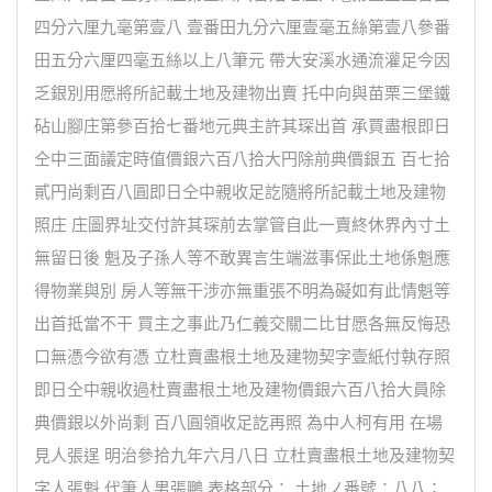
四分六厘九毫第壹八 壹番田九分六厘壹毫五絲第壹八參番
田五分六厘四毫五絲以上八筆元 帶大安溪水通流灌足今因
乏銀別用愿將所記載土地及建物出賣 托中向與苗栗三堡鐵
砧山腳庄第參百拾七番地元典主許其琛出首 承買盡根即日
仝中三面議定時值價銀六百八拾大円除前典價銀五 百七拾
貳円尚剩百八圓即日仝中親收足訖隨將所記載土地及建物
照庄 庄圖界址交付許其琛前去掌管自此一賣終休界內寸土
無留日後 魁及子孫人等不敢異言生端滋事保此土地係魁應
得物業與別 房人等無干涉亦無重張不明為礙如有此情魁等
出首抵當不干 買主之事此乃仁義交關二比甘愿各無反悔恐
口無憑今欲有憑 立杜賣盡根土地及建物契字壹紙付執存照
即日仝中親收過杜賣盡根土地及建物價銀六百八拾大員除
典價銀以外尚剩 百八圓領收足訖再照 為中人柯有用 在場
見人張逞 明治參拾九年六月八日 立杜賣盡根土地及建物契
字人張魁 代筆人男張鵬 表格部分： 土地ノ番號：八八；