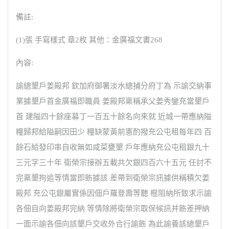
備註:
(1)張 手寫樣式 章2枚 其他：金廣福文書268
內容:
諭總墾戶姜殿邦 欽加府御署淡水總捕分府丁為 示諭交納事
業據墾戶首金廣福即職員 姜殿邦稟稱承父姜秀鑾充當墾戶
首 建隘四十餘座募丁一百五十餘名向來就 近城一帶應納隘
糧歸邦給隘嗣因田少 糧缺蒙黃前憲酌撥充公屯租每年四 百
餘石給發印串自收無如咸菜甕墾 戶年應納充公屯租銀九十
三元字三十年 衛榮宗接辦五載共欠銀四百六十五元 任討不
完稟墾拘追等情當即飭據該 差帶到衛榮宗訊據供稱積欠姜
殿邦 充公屯銀屬實係因佃戶羅登壽等聽 棍阻納所致求示諭
各佃自向姜殿邦完納 等情除將衛榮宗取保候訊并飭差押納
一面示諭各佃向該墾戶交收外合行諭飭 為此諭養該總墾戶