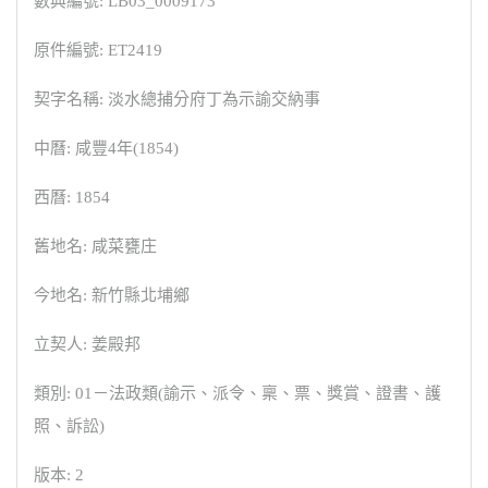
數典編號: LB03_0009173
原件編號: ET2419
契字名稱: 淡水總捕分府丁為示諭交納事
中曆: 咸豐4年(1854)
西曆: 1854
舊地名: 咸菜甕庄
今地名: 新竹縣北埔鄉
立契人: 姜殿邦
類別: 01－法政類(諭示、派令、稟、票、獎賞、證書、護
照、訴訟)
版本: 2