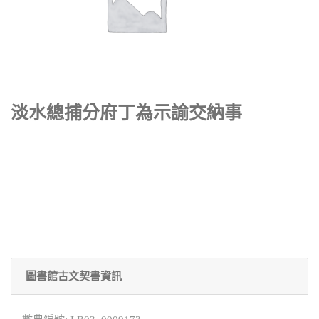
淡水總捕分府丁為示諭交納事
圖書館古文契書資訊