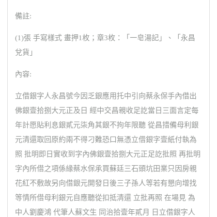
備註:
(1)張 手寫樣式 畫押1枚；章3枚：「一皂湯記」、「永昌
兌貨」
內容:
立借銀字人永昌號今因乏銀應用托中引向蔡永保手內借出
佛銀壹拾捌大元正及日 經中交昌親收足訖當日三面言定每
年計愿貼利息銀貳元柒角其銀不拘年限聽 從昌措備母利銀
元清還取回原約兩不得刁難恐口無憑立借銀字壹紙付執為
照 批明即日實收到字內佛銀壹拾捌大元正足訖批照 再批明
字內所借之項係緣蔡水保承買蘇廷三石頭坑田業只因房親
花紅不敷故另向借銀元開發日後三子孫人等若有懇向增找
等情所借母利銀元自應聽從扣抵清還 立批再照 在場見 為
中人劉慶鴻 代筆人蘇文生 同治拾壹年貳月 日立借銀字人