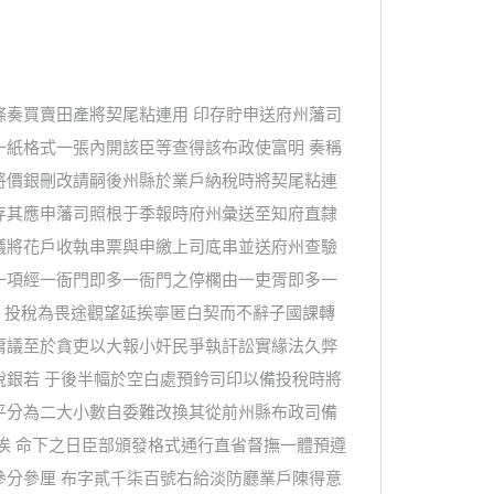
條奏買賣田產將契尾粘連用 印存貯申送府州藩司
一紙格式一張內開該臣等查得該布政使富明 奏稱
將價銀刪改請嗣後州縣於業戶納稅時將契尾粘連
存其應申藩司照根于季報時府州彙送至知府直隸
議將花戶收執串票與申繳上司底串並送府州查驗
一項經一衙門即多一衙門之停櫊由一吏胥即多一
 投稅為畏途觀望延挨寧匿白契而不辭子國課轉
庸議至於貪吏以大報小奸民爭執訐訟實緣法久弊
稅銀若 于後半幅於空白處預鈐司印以備投稅時將
平分為二大小數自委難改換其從前州縣布政司備
俟 命下之日臣部頒發格式通行直省督撫一體預遵
參分參厘 布字貳千柒百號右給淡防廳業戶陳得意