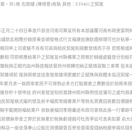
章，共1枚 右款縫 (陳得意)收執 其他：ET0401之契尾
年正月二十四日奉准戶部咨河南司案呈所有本部議覆河南布政使富明
依議欽此相應抄錄原奏並頒發格式行文福建巡撫欽遵辦理可也計粘單
根同申上司查驗不肖有司其與給民契尾則按數登填而于存 官照根或
數相 符即將應給業戶之契尾並州縣備案之照根於騎縫處截發分別給
雜稅與正賦均由州縣造報該管府州核轉完納正賦填寫聯三串票 從未
契雜項契 尾與照根並送查發是雜項更嚴於正賦殊與政體未協況契尾
年累月求一執照寧家而不可得勢必多方打點需索之費數倍於前將來視
連存貯十號申送 府州查發並知府直隸州照州縣例徑送藩司之處均毋
給民契尾格式編列號及前半幅照常細書業戶等姓名買賣田房數目價銀
騎字截開前幅給業戶 收執後幅同季冊彙送布政司查核此係一行筆跡
而契價無參差之弊於民無累於稅無虧侵蝕可杜而爭訟可息矣如蒙 俞允
陳斛店一座坐落拳山公館庄用價銀壹百參拾壹兩壹錢納稅銀參兩玖錢