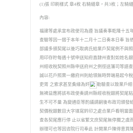
(1)張 印刷樣式 章4枚 右騎縫章，共3枚；左騎縫
內容:
福建等處承宣布政使司為遵 旨議奏事乾隆十五
查驗等因一摺于本年十二月十二日奏本日奉 旨
部議多頒契尾以後巧取病氏給業戶契尾例不與照
用印存貯每遇十號申送知府直隸州查對如姓名銀
州經收稅契照州縣申送府州之例徑送藩司等語查
誠以花戶照票一繳府州則給領無時弊端易起今稅
吏胥 之索求甚至夤緣為奸
勒驗查以致業戶經
無裨益應將該布政使奏請州縣經收稅銀將契尾粘
生不可不量 為變通臣等酌議請嗣後布政司頒發
契價稅銀數目大字填寫鈐印之處合業戶看明當面
查各契尾應行停 止以省繁文庶契尾無停擱之虞
辦理可也等因咨院行司奉此 計開業戶陳得意買