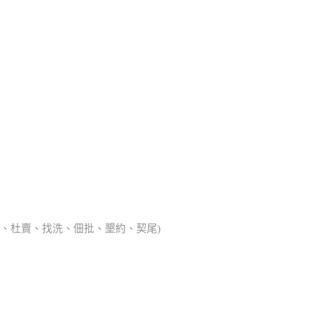
典胎、杜賣、找洗、佃批、墾約、契尾)