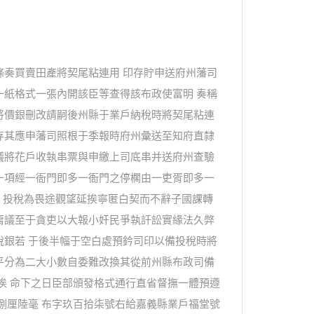
條奏買賣田產將契尾粘連用 印存貯申送府州藩司
一紙格式一張內開該臣等查得該布政使富明 奏稱
將價銀刪改請嗣後州縣于業戶納稅時將契尾粘連
存其應申藩司照根于季報時府州彙送至知府直隸
議將花戶收執串票與申繳上司底串并送府州查驗
一項經一衙門即多一衙門之停櫊由一吏胥即多一
 投稅為畏途觀望延挨寧匿白契而不辭子國課轉
庸議至于貪吏以大報小奸民爭執訐訟實緣法久弊
稅銀若 于後半幅于空白處預鈐司印以備投稅時將
平分為二大小數自委難改換其從前州縣布政司備
俟 命下之日臣部頒發格式通行直省督撫一體預遵
捌厘陸毫 布字玖百拾柒號右給嘉義縣業戶福堂號