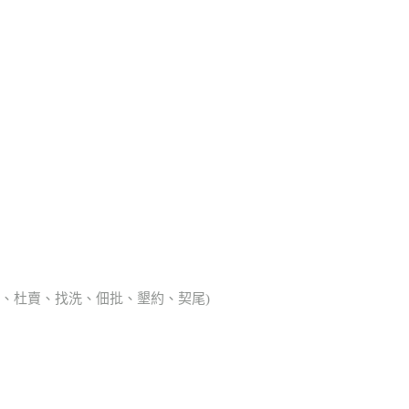
典胎、杜賣、找洗、佃批、墾約、契尾)