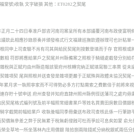
(福堂號)收執 文字破損 其他：ET0282之契尾
年正月二十四日奉准戶部咨河南司案呈所有本部議覆河南布政使富明
依議欽此相應抄錄原奏并頒發格式行文福建巡撫欽遵辦理可也計粘單
根同申上司查驗不肖有司其與給民契尾則按數登填而于存 官照根或
數相 符即將應給業戶之契尾并州縣備案之照根于騎縫處截發分別給
雜稅與正賦均由州縣造報該管府州核轉完納正賦填寫聯三串票 從未
契雜項契 尾與照根并送查發是雜項更嚴于正賦殊與政體未協況契尾
年累月求一執照寧家而不可得勢必多方打點需索之費數倍于前將來視
連存貯十號申送 府州查發并知府直隸州照州縣例徑送藩司之處均毋
給民契尾格式編列號及前半幅照常細書業戶等姓名買賣田房數目價銀
騎字截開前幅給業戶 收執後幅同季冊彙送布政司查核此係一行筆跡
而契價無參差之弊于民無累于稅無虧侵蝕可杜而爭訟可息矣如蒙 俞允
黃榮全草地一所坐落林內庄用價銀 陸拾捌兩陸錢貳分納稅銀貳兩伍分