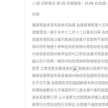
(1)張 印刷樣式 章5枚 右騎縫章，共4枚 右款縫 
內容:
福建等處承宣布政使司為遵 旨議奏事乾隆十五
查驗等因一摺于本年十二月十二日奏本日奉 旨
部議多頒契尾以後巧取病氏給業戶契尾例不與照
用印存貯每遇十號申送知府直隸州查對如姓名銀
州經收稅契照州縣申送府州之例徑送藩司等語查
誠以花戶照票一繳府州則給領無時弊端易起今稅
吏胥 之索求甚至夤緣為奸
勒驗查以致業戶經
無裨益應將該布政使奏請州縣經收稅銀將契尾粘
生不可不量 為變通臣等酌議請嗣後布政司頒發
契價稅銀數目大字填寫鈐印之處合業戶看明當面
查各契尾應行停 止以省繁文庶契尾無停擱之虞
辦理可也等因咨院行司奉此 計開業戶福堂號買