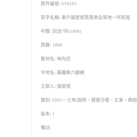
原件編號: ET0283
契字名稱: 業戶福堂號買黃榮全草地一所契尾
中曆: 同治7年(1868)
西曆: 1868
舊地名: 林內庄
今地名: 嘉義縣六腳鄉
立契人: 福堂號
類別: 0202－土地(執照、歸管分管、丈單、
版本: 1
備註: