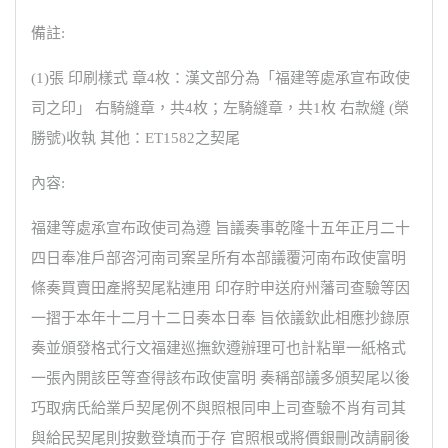
備註:
(1)張 印刷樣式 章4枚：漢文部分為「福建等處承宣布政使
司之印」 右騎縫章，共4枚；左騎縫章，共1枚 右款縫 (榮
勝號)收執 其他：ET1582之契尾
內容:
福建等處承宣布政使司為遵 旨議奏事乾隆十五年正月二十
四日奉准戶部咨河南司案呈所有本部議覆河南布政使富明
條奏買賣田產將契尾粘連用 印存貯申送府州藩司查驗等因
一摺于本年十二月十二日奏本日奉 旨依議欽此相應抄錄原
奏並頒發格式行文福建巡撫欽遵辦理可也計粘單一紙格式
一張內開該臣等查得該布政使富明 奏稱部議多頒契尾以後
巧取病氏給業戶契尾例不與照根同申上司查驗不肖有司其
與給民契尾則按數登填而于存 官照根或將價銀刪改請嗣後