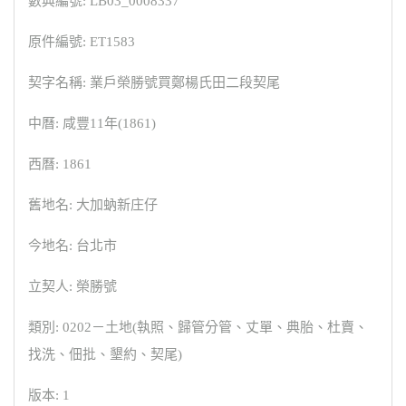
數典編號: LB03_0008337
原件編號: ET1583
契字名稱: 業戶榮勝號買鄭楊氏田二段契尾
中曆: 咸豐11年(1861)
西曆: 1861
舊地名: 大加蚋新庄仔
今地名: 台北市
立契人: 榮勝號
類別: 0202－土地(執照、歸管分管、丈單、典胎、杜賣、
找洗、佃批、墾約、契尾)
版本: 1