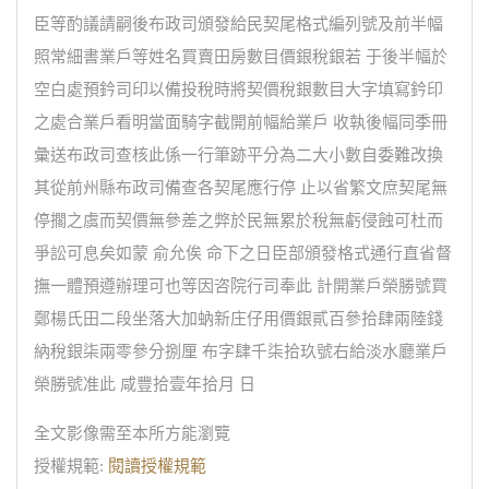
臣等酌議請嗣後布政司頒發給民契尾格式編列號及前半幅
照常細書業戶等姓名買賣田房數目價銀稅銀若 于後半幅於
空白處預鈐司印以備投稅時將契價稅銀數目大字填寫鈐印
之處合業戶看明當面騎字截開前幅給業戶 收執後幅同季冊
彙送布政司查核此係一行筆跡平分為二大小數自委難改換
其從前州縣布政司備查各契尾應行停 止以省繁文庶契尾無
停擱之虞而契價無參差之弊於民無累於稅無虧侵蝕可杜而
爭訟可息矣如蒙 俞允俟 命下之日臣部頒發格式通行直省督
撫一體預遵辦理可也等因咨院行司奉此 計開業戶榮勝號買
鄭楊氏田二段坐落大加蚋新庄仔用價銀貳百參拾肆兩陸錢
納稅銀柒兩零參分捌厘 布字肆千柒拾玖號右給淡水廳業戶
榮勝號准此 咸豐拾壹年拾月 日
全文影像需至本所方能瀏覽
授權規範:
閱讀授權規範