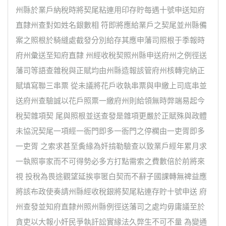
州縣於業戶納稅時將契尾粘連用印存貯每遇十號申送知府
直隸州查對如姓名銀數相 符即將應給業戶之契尾並州縣備
案之照根於騎縫處截發分別給存其應申藩司照根于季報時
府州彙送至知府直隸 州經收稅契照州縣申送府州之例徑送
藩司等語查雜稅與正賦均由州縣造報該管府州核轉完納正
賦填寫聯三串票 從未議將花戶收執串票與申繳上司底串並
送府州查驗誠以花戶照票一繳府州則給領無時弊端易起今
稅契雜項契 尾與照根並送查發是雜項更嚴於正賦殊與政體
未協況契尾一項經一衙門即多一衙門之停櫊由一吏胥即多
一吏胥 之索求甚至夤緣為奸掯勒驗查以致業戶經年累月求
一執照寧家而不可得勢必多方打點需索之費數倍於前將來
視 投稅為畏途觀望延挨寧匿白契而不辭子國課轉無裨益應
將該布政使奏請州縣經收稅銀將契尾粘連存貯十號申送 府
州查發並知府直隸州照州縣例徑送藩司之處均毋庸議至於
貪吏以大報小奸民爭執訐訟實緣法久弊生不可不量 為變通