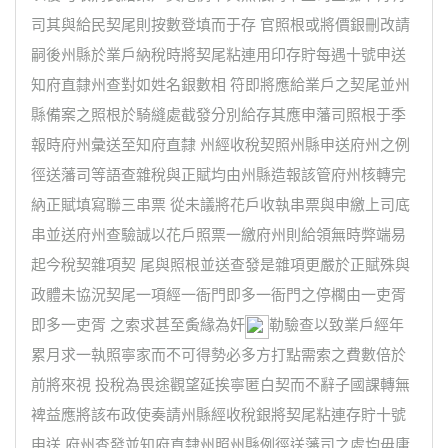
司其與給民契尾則按數登填而于存 官照根或將價銀刪改請
嗣後州縣於業戶納稅時將契尾粘連用印存貯每遇十號申送
知府直隸州查對如姓名銀數相 符即將應給業戶之契尾並州
縣備案之照根於騎縫處截發分別給存其應申藩司照根于季
報時府州彙送至知府直隸 州經收稅契照州縣申送府州之例
徑送藩司等語查雜稅與正賦均由州縣造報該管府州核轉完
納正賦填寫聯三串票 從未議將花戶收執串票與申繳上司底
串並送府州查驗誠以花戶照票一繳府州則給領無時弊端易
起今稅契雜項契 尾與照根並送查發是雜項更嚴於正賦殊與
政體未協況契尾一項經一衙門即多一衙門之停櫊由一吏胥
即多一吏胥 之索求甚至夤緣為奸
勒驗查以致業戶經年
累月求一執照寧家而不可得勢必多方打點需索之費數倍於
前將來視 投稅為畏途觀望延挨寧匿白契而不辭子國課轉無
裨益應將該布政使奏請州縣經收稅銀將契尾粘連存貯十號
申送 府州查發並知府直隸州照州縣例徑送藩司之處均毋庸