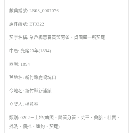
數典編號: LB03_0007076
原件編號: ET0322
契字名稱: 業戶楊意春買鄧阿雀、貞園屋一所契尾
中曆: 光緒20年(1894)
西曆: 1894
舊地名: 新竹縣鹿鳴坑口
今地名: 新竹縣新浦鎮
立契人: 楊意春
類別: 0202－土地(執照、歸管分管、丈單、典胎、杜賣、
找洗、佃批、墾約、契尾)