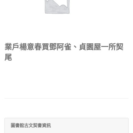
業戶楊意春買鄧阿雀、貞園屋一所契
尾
圖書館古文契書資訊