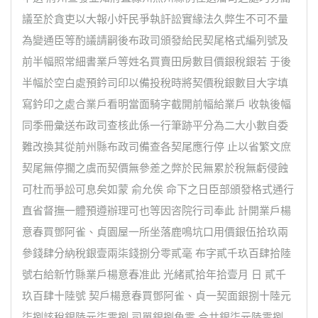
議至於貪吏以大報小奸民爭執訐訟實緣法久弊生不可不量
為變通臣等酌議請嗣後布政司頒發給民契尾格式編列號及
前半幅照常細書業戶等姓名買賣田房數目價銀稅銀若 于後
半幅於空白處預鈐司印以備投稅時將契價稅銀數目大字填
寫鈐印之處合業戶看明當面騎字截開前幅給業戶 收執後幅
同季冊彙送布政司查核此係一行筆跡平分為二大小數自委
難改換其從前州縣布政司備查各契尾應行停 止以省繁文庶
契尾無停擱之虞而契價無參差之弊於民無累於稅無虧侵蝕
可杜而爭訟可息矣如蒙 俞允俟 命下之日臣部頒發格式通行
直省督撫一體預遵辦理可也等因咨院行司奉此 計開業戶楊
意春買鄧阿雀、貞園屋一所坐落鹿鳴坑口用價銀伍拾玖兩
參錢肆分納稅銀壹兩柒錢捌分零貳毫 布字貳千玖百肆拾陸
號右給新竹縣業戶楊意春准此 光緒貳拾年拾壹月 日 貳千
玖百肆十陸號 契戶楊意春買鄧阿雀、貞一契面銀捌十陸元
柒捌該稅銀陸元柒零捌 司單銀捌角零 合共銀柒元陸零捌