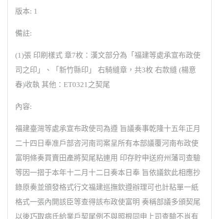
版本: 1
備註:
(1)張 印刷樣式 章7枚：漢文部分為「福建等處承宣布政使
司之印」、「新竹縣印」 右騎縫章，共3枚 右款縫 (楊意
春)收執 其他：ET0321之契尾
內容:
福建臺灣等處承宣布政使司為遵 旨議奏事乾隆十五年正月
二十四日奉准戶部咨河南司案呈所有本部議覆河南布政使
富明條奏買賣田產將契尾粘連用 印存貯申送府州藩司查驗
等因一摺于本年十二月十二日奏本日奉 旨依議欽此相應抄
錄原奏並頒發格式行文福建巡撫欽遵辦理可也計粘單一紙
格式一張內開該臣等查得該布政使富明 奏稱部議多頒契尾
以後巧取病氏給業戶契尾例不與照根同申上司查驗不肖有