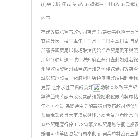
(1)張 印刷樣式 章5枚 右騎縫章，共4枚 右款縫 
內容:
福建等處承宣布政使司為遵 旨議奏事乾隆十五
查驗等因一摺于本年十二月十二日奏本日奉 旨
部議多頒契尾以後巧取病氏給業戶契尾例不與照
用印存貯每遇十號申送知府直隸州查對如姓名銀
州經收稅契照州縣申送府州之例徑送藩司等語查
誠以花戶照票一繳府州則給領無時弊端易起今稅
吏胥 之索求甚至夤緣為奸
勒驗查以致業戶經
無裨益應將該布政使奏請州縣經收稅銀將契尾粘
生不可不量 為變通臣等酌議請嗣後布政司頒發
契價稅銀數目大字填寫鈐印之處合業戶看明當面
查各契尾應行停 止以省繁文庶契尾無停擱之虞
辦理可也等因咨院行司奉此 計開業戶林為買王