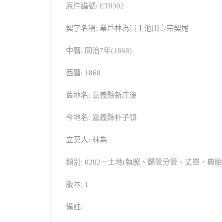
原件編號: ET0302
契字名稱: 業戶林為買王池田壹宗契尾
中曆: 同治7年(1868)
西曆: 1868
舊地名: 嘉義縣新庄後
今地名: 嘉義縣朴子鎮
立契人: 林為
類別: 0202－土地(執照、歸管分管、丈單、
版本: 1
備註: