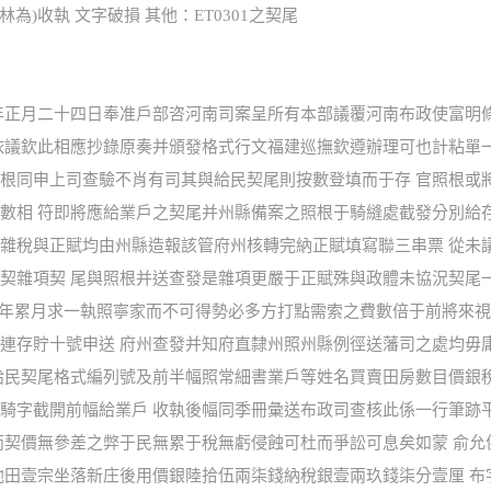
(林為)收執 文字破損 其他：ET0301之契尾
年正月二十四日奉准戶部咨河南司案呈所有本部議覆河南布政使富明
依議欽此相應抄錄原奏并頒發格式行文福建巡撫欽遵辦理可也計粘單
根同申上司查驗不肖有司其與給民契尾則按數登填而于存 官照根或
數相 符即將應給業戶之契尾并州縣備案之照根于騎縫處截發分別給
雜稅與正賦均由州縣造報該管府州核轉完納正賦填寫聯三串票 從未
契雜項契 尾與照根并送查發是雜項更嚴于正賦殊與政體未協況契尾
年累月求一執照寧家而不可得勢必多方打點需索之費數倍于前將來視
連存貯十號申送 府州查發并知府直隸州照州縣例徑送藩司之處均毋
給民契尾格式編列號及前半幅照常細書業戶等姓名買賣田房數目價銀
騎字截開前幅給業戶 收執後幅同季冊彙送布政司查核此係一行筆跡
而契價無參差之弊于民無累于稅無虧侵蝕可杜而爭訟可息矣如蒙 俞允
池田壹宗坐落新庄後用價銀陸拾伍兩柒錢納稅銀壹兩玖錢柒分壹厘 布