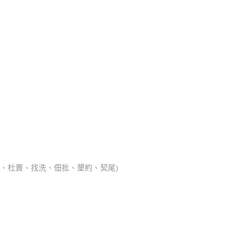
典胎、杜賣、找洗、佃批、墾約、契尾)