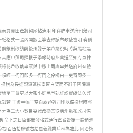
條奏買賣田產將契尾粘連用 印存貯申送府州藩司
一紙格式一張內開該臣等查得該布政使富明 奏稱
將價銀刪改請嗣後州縣于業戶納稅時將契尾粘連
存其應申藩司照根于季報時府州彙送至知府直隸
議將花戶收執串票與申繳上司底串并送府州查驗
一項經一衙門即多一衙門之停櫊由一吏胥即多一
 投稅為畏途觀望延挨寧匿白契而不辭子國課轉
庸議至于貪吏以大報小奸民爭執訐訟實緣法久弊
稅銀若 于後半幅于空白處預鈐司印以備投稅時將
平分為二大小數自委難改換其從前州縣布政司備
俟 命下之日臣部頒發格式通行直省督撫一體預遵
字捌百伍拾肆號右給嘉義縣業戶林為准此 同治柒