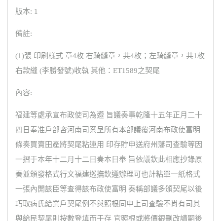
版本: 1
備註:
(1)張 印刷樣式 章4枚 右騎縫章，共4枚；左騎縫章，共1枚
右款縫 (李勝發號)收執 其他：ET1589之契尾
內容:
福建等處承宣布政使司為遵 旨議奏事乾隆十五年正月二十
四日奉准戶部咨河南司案呈所有本部議覆河南布政使富明
條奏買賣田產將契尾粘連用 印存貯申送府州藩司查驗等因
一摺于本年十二月十二日奏本日奉 旨依議欽此相應抄錄原
奏並頒發格式行文福建巡撫欽遵辦理可也計粘單一紙格式
一張內開該臣等查得該布政使富明 奏稱部議多頒契尾以後
巧取病氏給業戶契尾例不與照根同申上司查驗不肖有司其
與給民契尾則按數登填而于存 官照根或將價銀刪改請嗣後