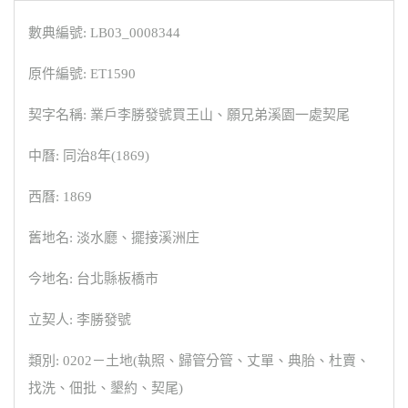
數典編號: LB03_0008344
原件編號: ET1590
契字名稱: 業戶李勝發號買王山、願兄弟溪園一處契尾
中曆: 同治8年(1869)
西曆: 1869
舊地名: 淡水廳、擺接溪洲庄
今地名: 台北縣板橋市
立契人: 李勝發號
類別: 0202－土地(執照、歸管分管、丈單、典胎、杜賣、
找洗、佃批、墾約、契尾)