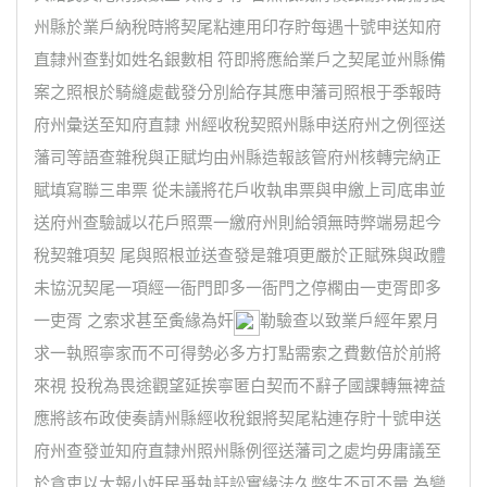
州縣於業戶納稅時將契尾粘連用印存貯每遇十號申送知府
直隸州查對如姓名銀數相 符即將應給業戶之契尾並州縣備
案之照根於騎縫處截發分別給存其應申藩司照根于季報時
府州彙送至知府直隸 州經收稅契照州縣申送府州之例徑送
藩司等語查雜稅與正賦均由州縣造報該管府州核轉完納正
賦填寫聯三串票 從未議將花戶收執串票與申繳上司底串並
送府州查驗誠以花戶照票一繳府州則給領無時弊端易起今
稅契雜項契 尾與照根並送查發是雜項更嚴於正賦殊與政體
未協況契尾一項經一衙門即多一衙門之停櫊由一吏胥即多
一吏胥 之索求甚至夤緣為奸
勒驗查以致業戶經年累月
求一執照寧家而不可得勢必多方打點需索之費數倍於前將
來視 投稅為畏途觀望延挨寧匿白契而不辭子國課轉無裨益
應將該布政使奏請州縣經收稅銀將契尾粘連存貯十號申送
府州查發並知府直隸州照州縣例徑送藩司之處均毋庸議至
於貪吏以大報小奸民爭執訐訟實緣法久弊生不可不量 為變