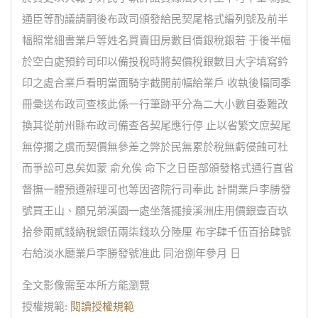
通臣等酌議請嗣後布政司頒發給民契尾格式編列號及前半
幅照常細書業戶等姓名買賣田房數目價銀稅銀若 于後半幅
於空白處預鈐司印以備投稅時將契價稅銀數目大字填寫鈐
印之處合業戶看明當面騎字截開前幅給業戶 收執後幅同季
冊彙送布政司查核此係一行筆跡平分為二大小數自委難改
換其從前州縣布政司備查各契尾應行停 止以省繁文庶契尾
無停擱之虞而契價無參差之弊於民無累於稅無虧侵蝕可杜
而爭訟可息矣如蒙 俞允俟 命下之日臣部頒發格式通行直省
督撫一體預遵辦理可也等因咨院行司奉此 計開業戶李勝發
號買王山、願兄弟溪園一處坐落擺接溪洲庄用價銀壹百玖
拾參兩貳錢納稅銀伍兩柒錢玖分陸厘 布字肆千伍百拾肆號
右給淡水廳業戶李勝發號准此 同治捌年參月 日
全文影像需至本所方能瀏覽
授權規範:
閱讀授權規範