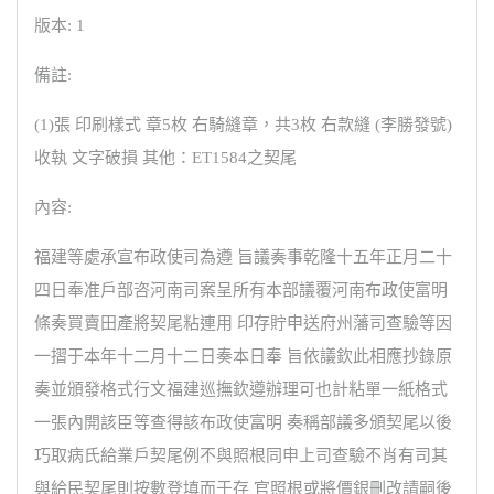
版本: 1
備註:
(1)張 印刷樣式 章5枚 右騎縫章，共3枚 右款縫 (李勝發號)
收執 文字破損 其他：ET1584之契尾
內容:
福建等處承宣布政使司為遵 旨議奏事乾隆十五年正月二十
四日奉准戶部咨河南司案呈所有本部議覆河南布政使富明
條奏買賣田產將契尾粘連用 印存貯申送府州藩司查驗等因
一摺于本年十二月十二日奏本日奉 旨依議欽此相應抄錄原
奏並頒發格式行文福建巡撫欽遵辦理可也計粘單一紙格式
一張內開該臣等查得該布政使富明 奏稱部議多頒契尾以後
巧取病氏給業戶契尾例不與照根同申上司查驗不肖有司其
與給民契尾則按數登填而于存 官照根或將價銀刪改請嗣後