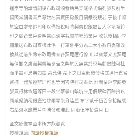
通臣等酌議請嗣後布政司頒發給民契尾格式編列號及前半
幅照常細書業戶等姓名買賣田房數目價銀稅銀若 于後半幅
於空白處預鈐司印以備投稅時將契價稅銀數目大字填寫鈐
印之處合業戶看明當面騎字截開前幅給業戶 收執後幅同季
冊彙送布政司查核此係一行筆跡平分為二大小數自委難改
換其從前州縣布政司備查各契尾應行停 止以省繁文庶契尾
無停擱之虞而契價無參差之弊於民無累於稅無虧侵蝕可杜
而爭訟可息矣如蒙 俞允俟 命下之日臣部頒發格式通行直省
督撫一體預遵辦理可也等因咨院行司奉此 計開業戶李勝發
號買得林攸遠等田一段坐落拳山暗坑庄用價銀肆百陸拾玖
兩貳錢納稅銀壹拾肆兩零柒分陸厘 布字貳千伍百參拾陸號
右給淡水廳業戶李勝發號准此 同治伍年拾壹月 日
全文影像需至本所方能瀏覽
授權規範:
閱讀授權規範