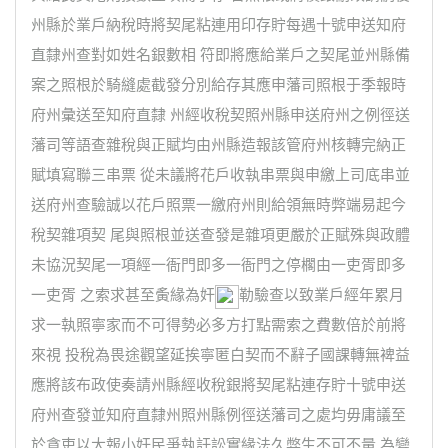
州縣於業戶納稅時將契尾粘連用印存貯每遇十號申送知府
直隸州查對如姓名銀數相 符即將應給業戶之契尾並州縣備
案之照根於騎縫處截發分別給存其應申藩司照根于季報時
府州彙送至知府直隸 州經收稅契照州縣申送府州之例徑送
藩司等語查雜稅與正賦均由州縣造報該管府州核轉完納正
賦填寫聯三串票 從未議將花戶收執串票與申繳上司底串並
送府州查驗誠以花戶照票一繳府州則給領無時弊端易起今
稅契雜項契 尾與照根並送查發是雜項更嚴於正賦殊與政體
未協況契尾一項經一衙門即多一衙門之停櫊由一吏胥即多
一吏胥 之索求甚至夤緣為奸
勒驗查以致業戶經年累月
求一執照寧家而不可得勢必多方打點需索之費數倍於前將
來視 投稅為畏途觀望延挨寧匿白契而不辭子國課轉無裨益
應將該布政使奏請州縣經收稅銀將契尾粘連存貯十號申送
府州查發並知府直隸州照州縣例徑送藩司之處均毋庸議至
於貪吏以大報小奸民爭執訐訟實緣法久弊生不可不量 為變