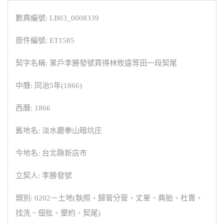
數典編號: LB03_0008339
原件編號: ET1585
契字名稱: 業戶李勝發號買得林攸遠等田一段契尾
中曆: 同治5年(1866)
西曆: 1866
舊地名: 淡水廳拳山暗坑庄
今地名: 台北縣新店市
立契人: 李勝發號
類別: 0202－土地(執照、歸管分管、丈單、典胎、杜賣、
找洗、佃批、墾約、契尾)