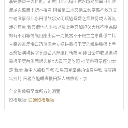
季完納番主大租貳斗正熊自此乙退千休永斷葛籐異日年限
滿足與熊無干聽林裕豐 與番業主承交換立契字熊不敢異言
生端滋事保此水田係熊承父明贌過番婦之業與房親人等無
涉亦無重 張典借他人財物以及上手交加拖欠大租不明為礙
如有不明等情熊自應出首一力抵當不干銀主之事此係二比
甘愿各無反悔口恐無憑合立退耕盡根田契乙紙併繳帶上手
番婦招贌耕契字參紙合共肆紙付執為照 即日仝中收過退耕
盡根田契內佛面銀柒拾□大員正足訖照 批明帶租粟逐年□□
走 親筆 為中人族叔尚叔 在場知見堂弟角侄奠中號 咸豐柒
年拾月 日親立退耕盡根田契人林熊觀、泉
全文影像需至本所方能瀏覽
授權規範:
閱讀授權規範