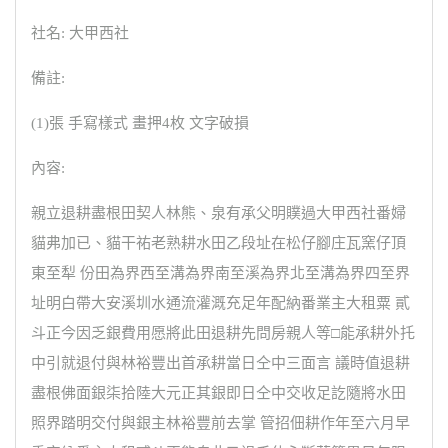
社名: 大甲西社
備註:
(1)張 手寫樣式 畫押4枚 文字破損
內容:
親立退耕盡根田契人林熊、泉有承父明贌過大甲西社番婦
貓弗加已、貓干祐老熟耕水田乙段址在松仔腳庄瓦窯仔頂
東至犁 份田為界西至溝為界南至溪為界北至溝為界四至界
址明白帶大安溪圳水通流灌溉充足年配納番業主大租粟 貳
斗正今因乏銀費用愿將此田退耕先問房親人等□能承耕外托
中引就退付與林裕豐出首承耕當日仝中三面言 議時值退耕
盡根佛面銀柒拾陸大元正其銀即日仝中交收足訖隨將水田
照界踏明交付與銀主林裕豐前去掌 管招佃耕作年至六月早