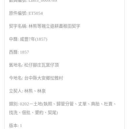
數典編號: LB03_0009789
原件編號: ET5054
契字名稱: 林熊等親立退耕盡根田契字
中曆: 咸豐7年(1857)
西曆: 1857
舊地名: 松仔腳庄瓦窯仔頂
今地名: 台中縣大安鄉忪雅村
立契人: 林熊、林泉
類別: 0202－土地(執照、歸管分管、丈單、典胎、杜賣、
找洗、佃批、墾約、契尾)
版本: 1