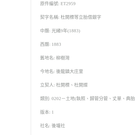
原件編號: ET2959
契字名稱: 杜開標等立胎借銀字
中曆: 光緒9年(1883)
西曆: 1883
舊地名: 柳樹灣
今地名: 後龍鎮大庄里
立契人: 杜開標、杜開燦
類別: 0202－土地(執照、歸管分管、丈單、
版本: 1
社名: 後壠社