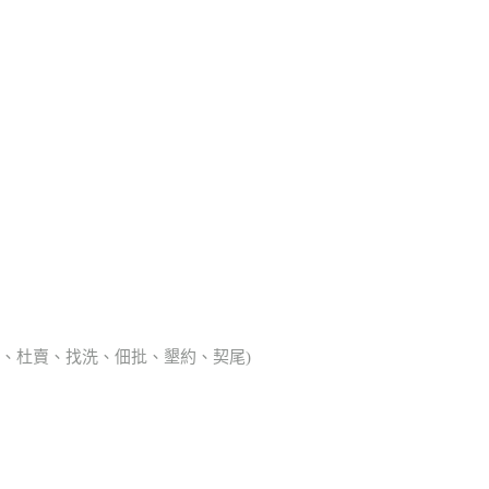
典胎、杜賣、找洗、佃批、墾約、契尾)