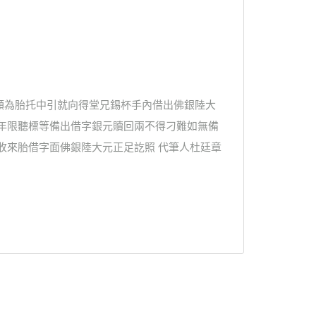
額為胎托中引就向得堂兄錫杯手內借出佛銀陸大
拘年限聽標等備出借字銀元贖回兩不得刁難如無備
收來胎借字面佛銀陸大元正足訖照 代筆人杜廷章