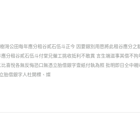
樹灣公田每年應分租谷貳石伍斗正今 因要銀別用愿將此租谷應分之
年應分租谷貳石伍斗付堂兄僱工挑收抵利不敢異 言生端滋事其借不
二比喜悅各無反悔恐口無憑立胎借銀字壹紙付執為照 批明即日仝中親
日立胎借銀字人杜開標、燦