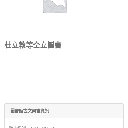
杜立教等仝立鬮書
圖書館古文契書資訊