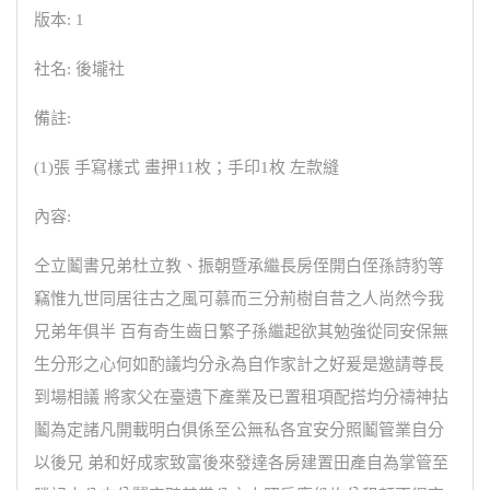
版本: 1
社名: 後壠社
備註:
(1)張 手寫樣式 畫押11枚；手印1枚 左款縫
內容:
仝立鬮書兄弟杜立教、振朝暨承繼長房侄開白侄孫詩豹等
竊惟九世同居往古之風可慕而三分荊樹自昔之人尚然今我
兄弟年俱半 百有奇生齒日繁子孫繼起欲其勉強從同安保無
生分形之心何如酌議均分永為自作家計之好爰是邀請尊長
到場相議 將家父在臺遺下產業及已置租項配搭均分禱神拈
鬮為定諸凡開載明白俱係至公無私各宜安分照鬮管業自分
以後兄 弟和好成家致富後來發達各房建置田產自為掌管至