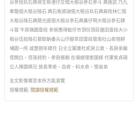
谷參拾玖石典祿生新港仔庄佃大租谷參石參斗 典施武 乃九
車籠佃大租谷陸石 典石魚頭湖佃大租谷玖石典森桂林仁佃
大租谷陸石典簡光道佃大租谷參石典番仔明大租谷參石肆
斗管 牛屎嶺園壹段 參房應得蛤仔市頂份頂莊運田壹段大小
租谷伍拾陸石管歐蚋番尖山仔腳旱田壹段管南社山奇現耕
埔園一所 咸豐捌年肆月 日仝立鬮書杜貳房立敦、長房承繼
侄開白、侄孫詩豹、參房振朝 在場總理家國樑 代筆家貞碩
公人陳圍棋兄 族長準奇、岳奇、料水奇、懷省弟
全文影像需至本所方能瀏覽
授權規範:
閱讀授權規範