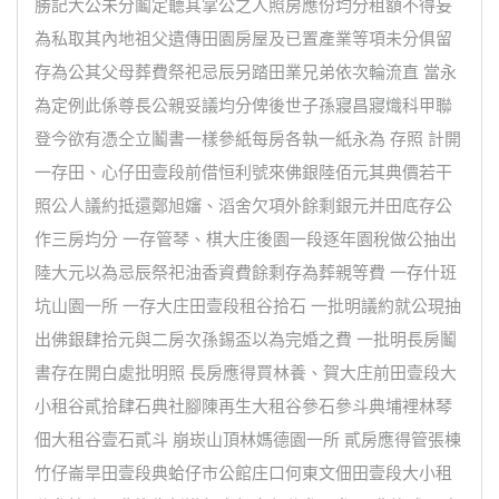
勝記大公未分鬮定聽其掌公之人照房應份均分租額不得妄
為私取其內地祖父遺傳田園房屋及已置產業等項未分俱留
存為公其父母葬費祭祀忌辰另踏田業兄弟依次輪流直 當永
為定例此係尊長公親妥議均分俾後世子孫寢昌寢熾科甲聯
登今欲有憑仝立鬮書一樣參紙每房各執一紙永為 存照 計開
一存田、心仔田壹段前借恒利號來佛銀陸佰元其典價若干
照公人議約抵還鄭旭嬸、滔舍欠項外餘剩銀元并田底存公
作三房均分 一存管琴、棋大庄後園一段逐年園稅做公抽出
陸大元以為忌辰祭祀油香資費餘剩存為葬親等費 一存什班
坑山園一所 一存大庄田壹段租谷拾石 一批明議約就公現抽
出佛銀肆拾元與二房次孫錫盃以為完婚之費 一批明長房鬮
書存在開白處批明照 長房應得買林養、賀大庄前田壹段大
小租谷貳拾肆石典社腳陳再生大租谷參石參斗典埔裡林琴
佃大租谷壹石貳斗 崩崁山頂林媽德園一所 貳房應得管張棟
竹仔崙旱田壹段典蛤仔市公館庄口何東文佃田壹段大小租