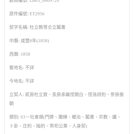
數典編號: LB03_0009720
原件編號: ET2956
契字名稱: 杜立教等仝立鬮書
中曆: 咸豐8年(1858)
西曆: 1858
舊地名: 不詳
今地名: 不詳
立契人: 貳房杜立敦、長房承繼侄開白、侄孫詩豹、參房振
朝
類別: 03－社會類(門牌、團練、鄉治、鬮書、宗教、讖、
卜卦、庄約、隘約、祭祀公業、人身契)